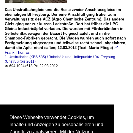
Das Unstrutbahngleis und die Reste zweier Anschlussgleise im
ehemaligen Bf Freyburg. Der eine Anschluß ging früher zum
Verwaltungssitz des ACZ (Agro Chemische Zentrum). Das andere
Gleis ging vor zur kurzen Ladestraße. Dort hat früher die LPG
Gleina Industrieäpfel verladen. Die wurden mit Förderbändern in
Selbstentladewagen der Bauart Fc geschaufelt und in die
Shampoo-Fabriken gebracht. Die Wagen wurden auch sofort nach
Fertigmeldung abgezogen und teilweise recht schnell abgefahren,
damit die Äpfel nicht saften; 12.03.2012 (Text: Mario Fliege)

Frank Thomas
1. Unstrutbahn (KBS 585) / Bahnhöfe und Haltepunkte / 04. Freyburg
(Unstrut) (bis 2011)
694 1024x618 Px, 22.03.2012

Diese Webseite verwendet Cookies, um
Inhalte und Anzeigen zu personalisieren und
Zugriffe zu analysieren. Mit der Nutzung