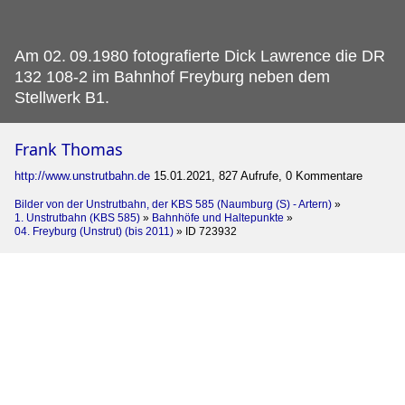
Am 02.
09.1980 fotografierte Dick Lawrence die DR
132 108-2 im Bahnhof Freyburg neben dem
Stellwerk B1.
Frank Thomas
http://www.unstrutbahn.de
15.01.2021, 827 Aufrufe, 0 Kommentare
Bilder von der Unstrutbahn, der KBS 585 (Naumburg (S) - Artern)
»
1. Unstrutbahn (KBS 585)
»
Bahnhöfe und Haltepunkte
»
04. Freyburg (Unstrut) (bis 2011)
»
ID 723932