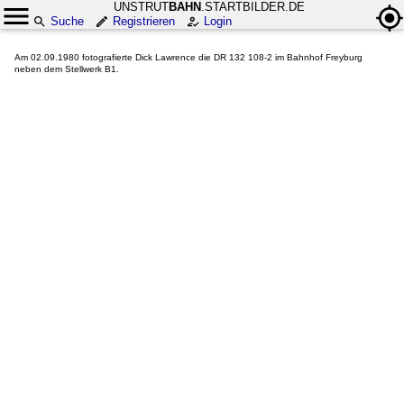
UNSTRUT
BAHN
.STARTBILDER.DE
Suche
Registrieren
Login
Am 02.09.1980 fotografierte Dick Lawrence die DR 132 108-2 im Bahnhof Freyburg
neben dem Stellwerk B1.