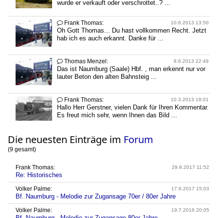
wurde er verkauft oder verschrottet..? ...
Frank Thomas:

10.6.2013 13:50
Oh Gott Thomas... Du hast vollkommen Recht. Jetzt
hab ich es auch erkannt. Danke für ...
Thomas Menzel:

8.6.2013 22:49
Das ist Naumburg (Saale) Hbf. , man erkennt nur vor
lauter Beton den alten Bahnsteig ...
Frank Thomas:

10.3.2013 18:01
Hallo Herr Gerstner, vielen Dank für Ihren Kommentar.
Es freut mich sehr, wenn Ihnen das Bild ...
Die neuesten Einträge im
Forum
(9 gesamt)
Frank Thomas:
29.9.2017 11:52
Re: Historisches
Volker Palme:
17.6.2017 15:03
Bf. Naumburg - Melodie zur Zugansage 70er / 80er Jahre
Volker Palme:
19.7.2016 20:05
Bf. Naumburg - Melodie zur Zugansage 80er Jahre