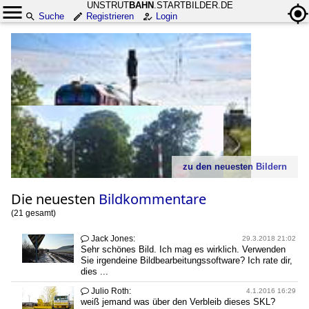
UNSTRUT
BAHN
.STARTBILDER.DE
Suche
Registrieren
Login
zu den neuesten Bildern
Die neuesten
Bildkommentare
(21 gesamt)
Jack Jones:

29.3.2018 21:02
Sehr schönes Bild. Ich mag es wirklich. Verwenden
Sie irgendeine Bildbearbeitungssoftware? Ich rate dir,
dies ...
Julio Roth:

4.1.2016 16:29
weiß jemand was über den Verbleib dieses SKL?