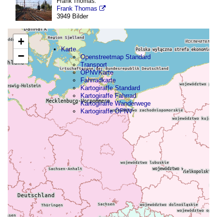
Frank Thomas:
Frank Thomas

3949 Bilder
+
Karte
−
Openstreetmap Standard
Transport
ÖPNVKarte
Fahrradkarte
Kartogiraffe Standard
Kartogiraffe Fahrrad
Kartogiraffe Wanderwege
Kartogiraffe ÖPNV