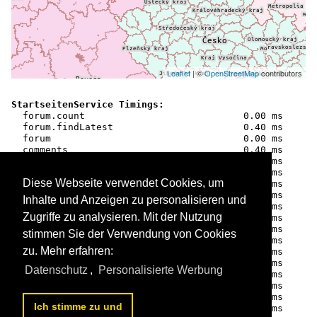
Leaflet
| ©
OpenStreetMap
contributors
StartseitenService Timings:

  forum.count                            0.00 ms

  forum.findLatest                       0.40 ms

  forum                                  0.00 ms

  comments                               0.40 ms

  galleries.findAll                      1.19 ms

  galleries.precalc                      1.40 ms

Diese Webseite verwendet Cookies, um
  galleries                              0.00 ms

  latestothers.query.tierbilder          0.27 ms

Inhalte und Anzeigen zu personalisieren und
  latestothers.container.tierbilder    806.88 ms

Zugriffe zu analysieren. Mit der Nutzung
  latestothers                           0.01 ms

  imagecount.countAll                    0.29 ms

stimmen Sie der Verwendung von Cookies
  imagecount                             0.00 ms

zu. Mehr erfahren:
  ensureLatest.query                     1.37 ms

  imagecontainer.ensureLoaded           12.63 ms

Datenschutz
,
Personalisierte Werbung
  imagecontainer.viewContainer           0.59 ms

  imagecontainer                         0.00 ms

  map.viewDynamic                        0.66 ms

Ich stimme zu und
  map                                    0.00 ms
