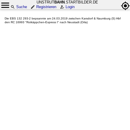
UNSTRUT
BAHN
.STARTBILDER.DE
Suche
Registrieren
Login
Die EBS 132 293-2 bepsannte am 24.03.2019 zwischen Karsdorf & Naumburg (S) Hbf
den RC 16993 "Rotkäppchen-Express I" nach Neustadt (Orla)