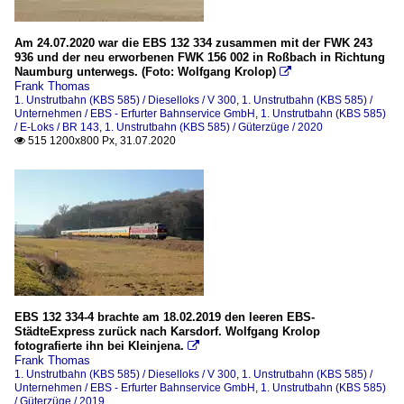
Am 24.07.2020 war die EBS 132 334 zusammen mit der FWK 243
936 und der neu erworbenen FWK 156 002 in Roßbach in Richtung
Naumburg unterwegs. (Foto: Wolfgang Krolop)

Frank Thomas
1. Unstrutbahn (KBS 585) / Dieselloks / V 300
,
1. Unstrutbahn (KBS 585) /
Unternehmen / EBS - Erfurter Bahnservice GmbH
,
1. Unstrutbahn (KBS 585)
/ E-Loks / BR 143
,
1. Unstrutbahn (KBS 585) / Güterzüge / 2020
515 1200x800 Px, 31.07.2020

EBS 132 334-4 brachte am 18.02.2019 den leeren EBS-
StädteExpress zurück nach Karsdorf. Wolfgang Krolop
fotografierte ihn bei Kleinjena.

Frank Thomas
1. Unstrutbahn (KBS 585) / Dieselloks / V 300
,
1. Unstrutbahn (KBS 585) /
Unternehmen / EBS - Erfurter Bahnservice GmbH
,
1. Unstrutbahn (KBS 585)
/ Güterzüge / 2019