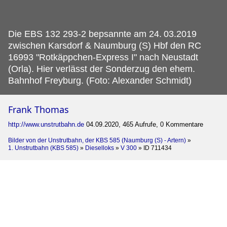
Die EBS 132 293-2 bepsannte am 24.
03.2019
zwischen Karsdorf & Naumburg (S) Hbf den RC
16993 "Rotkäppchen-Express I" nach Neustadt
(Orla). Hier verlässt der Sonderzug den ehem.
Bahnhof Freyburg. (Foto: Alexander Schmidt)
Frank Thomas
http://www.unstrutbahn.de
04.09.2020, 465 Aufrufe, 0 Kommentare
Bilder von der Unstrutbahn, der KBS 585 (Naumburg (S) - Artern)
»
1. Unstrutbahn (KBS 585)
»
Dieselloks
»
V 300
»
ID 711434