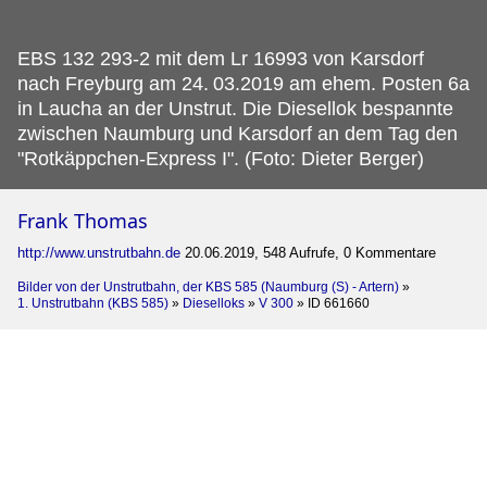
EBS 132 293-2 mit dem Lr 16993 von Karsdorf
nach Freyburg am 24.
03.2019 am ehem. Posten 6a
in Laucha an der Unstrut. Die Diesellok bespannte
zwischen Naumburg und Karsdorf an dem Tag den
"Rotkäppchen-Express I". (Foto: Dieter Berger)
Frank Thomas
http://www.unstrutbahn.de
20.06.2019, 548 Aufrufe, 0 Kommentare
Bilder von der Unstrutbahn, der KBS 585 (Naumburg (S) - Artern)
»
1. Unstrutbahn (KBS 585)
»
Dieselloks
»
V 300
»
ID 661660