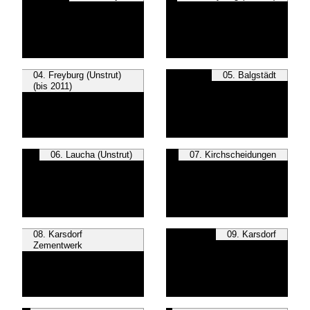
04. Freyburg (Unstrut)
05. Balgstädt
(bis 2011)
06. Laucha (Unstrut)
07. Kirchscheidungen
08. Karsdorf
09. Karsdorf
Zementwerk