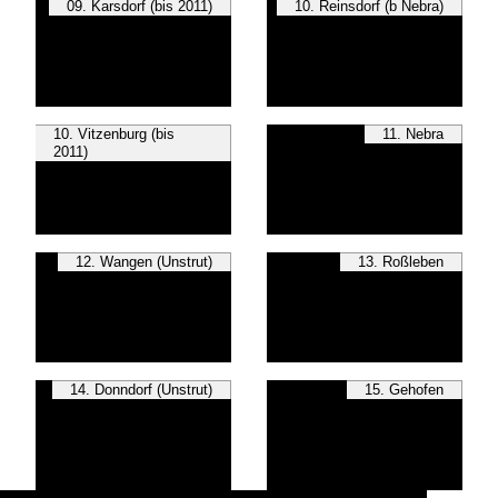
09. Karsdorf (bis 2011)
10. Reinsdorf (b Nebra)
10. Vitzenburg (bis
11. Nebra
2011)
12. Wangen (Unstrut)
13. Roßleben
14. Donndorf (Unstrut)
15. Gehofen