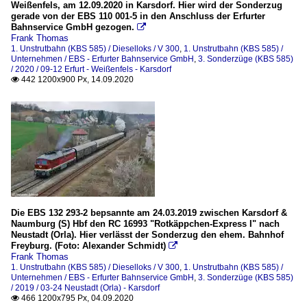
Weißenfels, am 12.09.2020 in Karsdorf. Hier wird der Sonderzug
gerade von der EBS 110 001-5 in den Anschluss der Erfurter
Bahnservice GmbH gezogen.

Frank Thomas
1. Unstrutbahn (KBS 585) / Dieselloks / V 300
,
1. Unstrutbahn (KBS 585) /
Unternehmen / EBS - Erfurter Bahnservice GmbH
,
3. Sonderzüge (KBS 585)
/ 2020 / 09-12 Erfurt - Weißenfels - Karsdorf
442 1200x900 Px, 14.09.2020

Die EBS 132 293-2 bepsannte am 24.03.2019 zwischen Karsdorf &
Naumburg (S) Hbf den RC 16993 "Rotkäppchen-Express I" nach
Neustadt (Orla). Hier verlässt der Sonderzug den ehem. Bahnhof
Freyburg. (Foto: Alexander Schmidt)

Frank Thomas
1. Unstrutbahn (KBS 585) / Dieselloks / V 300
,
1. Unstrutbahn (KBS 585) /
Unternehmen / EBS - Erfurter Bahnservice GmbH
,
3. Sonderzüge (KBS 585)
/ 2019 / 03-24 Neustadt (Orla) - Karsdorf
466 1200x795 Px, 04.09.2020
