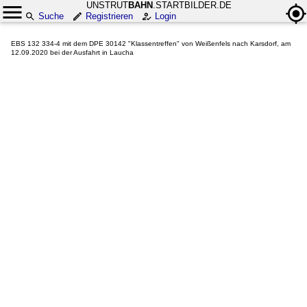
UNSTRUT
BAHN
.STARTBILDER.DE
Suche
Registrieren
Login
EBS 132 334-4 mit dem DPE 30142 "Klassentreffen" von Weißenfels nach Karsdorf, am
12.09.2020 bei der Ausfahrt in Laucha