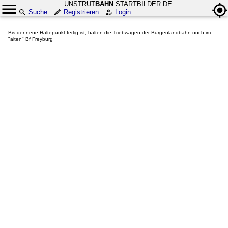
UNSTRUT
BAHN
.STARTBILDER.DE
Suche
Registrieren
Login
Bis der neue Haltepunkt fertig ist, halten die Triebwagen der Burgenlandbahn noch im
"alten" Bf Freyburg