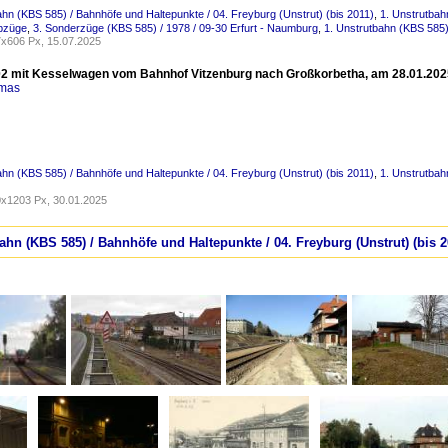
ahn (KBS 585) / Bahnhöfe und Haltepunkte / 04. Freyburg (Unstrut) (bis 2011)
,
1. Unstrutbah
ebzüge
,
3. Sonderzüge (KBS 585) / 1978 / 09-30 Erfurt - Naumburg
,
1. Unstrutbahn (KBS 585) 
x606 Px, 15.07.2025
02 mit Kesselwagen vom Bahnhof Vitzenburg nach Großkorbetha, am 28.01.2025 
omas
ahn (KBS 585) / Bahnhöfe und Haltepunkte / 04. Freyburg (Unstrut) (bis 2011)
,
1. Unstrutbah
x1203 Px, 30.01.2025
bahn (KBS 585) / Bahnhöfe und Haltepunkte / 04. Freyburg (Unstrut) (bis 2