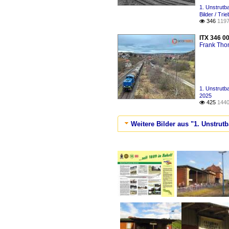
1. Unstrutb
Bilder / Tri
346
1197

ITX 346 0
Frank Th
1. Unstrutb
2025
425
1440

Weitere Bilder aus "1. Unstrut