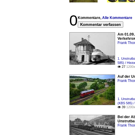
0
Kommentare,
Alle Kommentare
Kommentar verfassen
Am 01.09.
Verkehrsw
Frank Th
1. Unstrutb
585) / Hist
27
1200x

Auf der U
Frank Th
1. Unstrutb
(KBS 585) 
39
1200x

Bei der A
Unstrutba
Frank Th