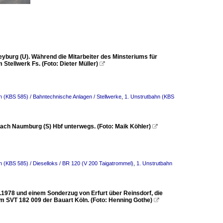
eyburg (U). Während die Mitarbeiter des Minsteriums für
tellwerk Fs. (Foto: Dieter Müller)

n (KBS 585) / Bahntechnische Anlagen / Stellwerke
,
1. Unstrutbahn (KBS
ach Naumburg (S) Hbf unterwegs. (Foto: Maik Köhler)

n (KBS 585) / Dieselloks / BR 120 (V 200 Taigatrommel)
,
1. Unstrutbahn
.1978 und einem Sonderzug von Erfurt über Reinsdorf, die
m SVT 182 009 der Bauart Köln. (Foto: Henning Gothe)
