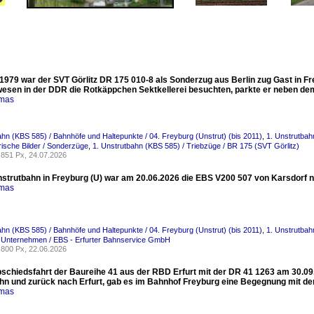
1979 war der SVT Görlitz DR 175 010-8 als Sonderzug aus Berlin zug Gast in Fr
esen in der DDR die Rotkäppchen Sektkellerei besuchten, parkte er neben dem S
omas
ahn (KBS 585) / Bahnhöfe und Haltepunkte / 04. Freyburg (Unstrut) (bis 2011)
,
1. Unstrutbah
orische Bilder / Sonderzüge
,
1. Unstrutbahn (KBS 585) / Triebzüge / BR 175 (SVT Görlitz)
851 Px, 24.07.2026
nstrutbahn in Freyburg (U) war am 20.06.2026 die EBS V200 507 von Karsdorf n
omas
ahn (KBS 585) / Bahnhöfe und Haltepunkte / 04. Freyburg (Unstrut) (bis 2011)
,
1. Unstrutbah
/ Unternehmen / EBS - Erfurter Bahnservice GmbH
800 Px, 22.06.2026
bschiedsfahrt der Baureihe 41 aus der RBD Erfurt mit der DR 41 1263 am 30.09
hn und zurück nach Erfurt, gab es im Bahnhof Freyburg eine Begegnung mit de
omas