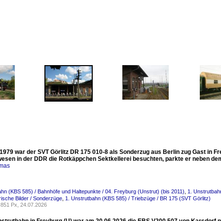
1979 war der SVT Görlitz DR 175 010-8 als Sonderzug aus Berlin zug Gast in Fr
esen in der DDR die Rotkäppchen Sektkellerei besuchten, parkte er neben dem S
omas
ahn (KBS 585) / Bahnhöfe und Haltepunkte / 04. Freyburg (Unstrut) (bis 2011)
,
1. Unstrutbah
orische Bilder / Sonderzüge
,
1. Unstrutbahn (KBS 585) / Triebzüge / BR 175 (SVT Görlitz)
851 Px, 24.07.2026