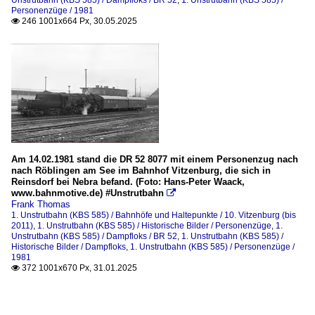
Unstrutbahn (KBS 585) / Dampfloks / BR 52
,
1. Unstrutbahn (KBS 585) /
Personenzüge / 1981
246 1001x664 Px, 30.05.2025

Am 14.02.1981 stand die DR 52 8077 mit einem Personenzug nach
nach Röblingen am See im Bahnhof Vitzenburg, die sich in
Reinsdorf bei Nebra befand. (Foto: Hans-Peter Waack,
www.bahnmotive.de) #Unstrutbahn

Frank Thomas
1. Unstrutbahn (KBS 585) / Bahnhöfe und Haltepunkte / 10. Vitzenburg (bis
2011)
,
1. Unstrutbahn (KBS 585) / Historische Bilder / Personenzüge
,
1.
Unstrutbahn (KBS 585) / Dampfloks / BR 52
,
1. Unstrutbahn (KBS 585) /
Historische Bilder / Dampfloks
,
1. Unstrutbahn (KBS 585) / Personenzüge /
1981
372 1001x670 Px, 31.01.2025
