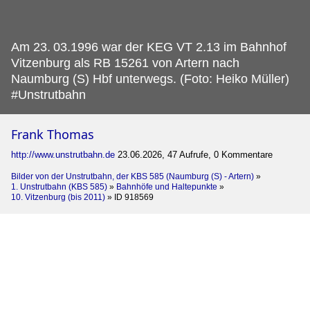
Am 23.
03.1996 war der KEG VT 2.13 im Bahnhof
Vitzenburg als RB 15261 von Artern nach
Naumburg (S) Hbf unterwegs. (Foto: Heiko Müller)
#Unstrutbahn
Frank Thomas
http://www.unstrutbahn.de
23.06.2026, 47 Aufrufe, 0 Kommentare
Bilder von der Unstrutbahn, der KBS 585 (Naumburg (S) - Artern)
»
1. Unstrutbahn (KBS 585)
»
Bahnhöfe und Haltepunkte
»
10. Vitzenburg (bis 2011)
»
ID 918569