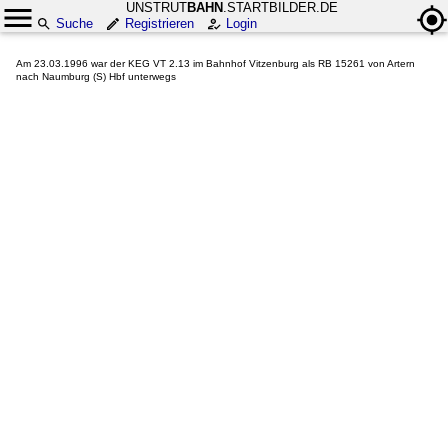
UNSTRUT
BAHN
.STARTBILDER.DE
Suche
Registrieren
Login
Am 23.03.1996 war der KEG VT 2.13 im Bahnhof Vitzenburg als RB 15261 von Artern
nach Naumburg (S) Hbf unterwegs