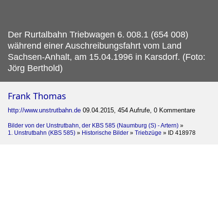
Der Rurtalbahn Triebwagen 6.
008.1 (654 008)
während einer Auschreibungsfahrt vom Land
Sachsen-Anhalt, am 15.04.1996 in Karsdorf. (Foto:
Jörg Berthold)
Frank Thomas
http://www.unstrutbahn.de
09.04.2015, 454 Aufrufe, 0 Kommentare
Bilder von der Unstrutbahn, der KBS 585 (Naumburg (S) - Artern)
»
1. Unstrutbahn (KBS 585)
»
Historische Bilder
»
Triebzüge
»
ID 418978