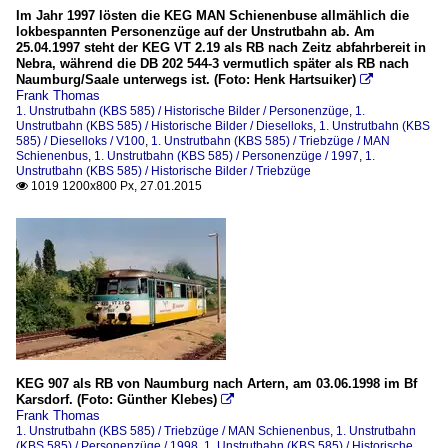
Im Jahr 1997 lösten die KEG MAN Schienenbuse allmählich die
lokbespannten Personenzüge auf der Unstrutbahn ab. Am
25.04.1997 steht der KEG VT 2.19 als RB nach Zeitz abfahrbereit in
Nebra, während die DB 202 544-3 vermutlich später als RB nach
Naumburg/Saale unterwegs ist. (Foto: Henk Hartsuiker)

Frank Thomas
1. Unstrutbahn (KBS 585) / Historische Bilder / Personenzüge
,
1.
Unstrutbahn (KBS 585) / Historische Bilder / Dieselloks
,
1. Unstrutbahn (KBS
585) / Dieselloks / V100
,
1. Unstrutbahn (KBS 585) / Triebzüge / MAN
Schienenbus
,
1. Unstrutbahn (KBS 585) / Personenzüge / 1997
,
1.
Unstrutbahn (KBS 585) / Historische Bilder / Triebzüge
1019 1200x800 Px, 27.01.2015

KEG 907 als RB von Naumburg nach Artern, am 03.06.1998 im Bf
Karsdorf. (Foto: Günther Klebes)

Frank Thomas
1. Unstrutbahn (KBS 585) / Triebzüge / MAN Schienenbus
,
1. Unstrutbahn
(KBS 585) / Personenzüge / 1998
,
1. Unstrutbahn (KBS 585) / Historische