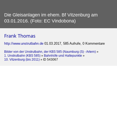
Die Gleisanlagen im ehem.
Bf Vitzenburg am
03.01.2016. (Foto: EC Vindobona)
Frank Thomas
http://www.unstrutbahn.de
01.03.2017, 585 Aufrufe, 0 Kommentare
Bilder von der Unstrutbahn, der KBS 585 (Naumburg (S) - Artern)
»
1. Unstrutbahn (KBS 585)
»
Bahnhöfe und Haltepunkte
»
10. Vitzenburg (bis 2011)
»
ID 543067