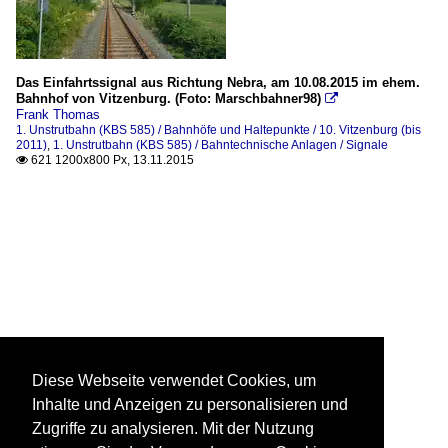
Das Einfahrtssignal aus Richtung Nebra, am 10.08.2015 im ehem.
Bahnhof von Vitzenburg. (Foto: Marschbahner98)

Frank Thomas
1. Unstrutbahn (KBS 585) / Bahnhöfe und Haltepunkte / 10. Vitzenburg (bis
2011)
,
1. Unstrutbahn (KBS 585) / Bahntechnische Anlagen / Signale
621 1200x800 Px, 13.11.2015

Diese Webseite verwendet Cookies, um
Inhalte und Anzeigen zu personalisieren und
Zugriffe zu analysieren. Mit der Nutzung