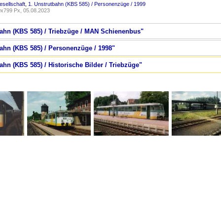
sellschaft
,
1. Unstrutbahn (KBS 585) / Personenzüge / 1999
x799 Px, 05.08.2023
tbahn (KBS 585) / Triebzüge / MAN Schienenbus"
bahn (KBS 585) / Personenzüge / 1998"
ahn (KBS 585) / Historische Bilder / Triebzüge"