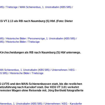
585) / Triebzüge / MAN Schienenbus
,
1. Unstrutbahn (KBS 585) /
G VT 2.13 als RB nach Naumburg (S) Hbf. (Foto: Dieter
85) / Historische Bilder / Personenzüge
,
1. Unstrutbahn (KBS 585) /
5) / Historische Bilder / Triebzüge
 Kirchscheidungen als RB nach Naumburg (S) Hbf unterwegs.
 MAN Schienenbus
,
1. Unstrutbahn (KBS 585) / Unternehmen / KEG -
S 585) / Historische Bilder / Triebzüge
G LVT/S und den MAN-Schienenbussen statt, bis die restlichen
attzuführung nach Karsdorf statt. Der KEG VT 3.01 verkehrt
emsten Wagen ohne Reisende mit. Jörg Berthold fotografierte
chienenbus
,
1. Unstrutbahn (KBS 585) / Unternehmen / KEG - Karsdorfer