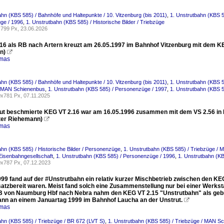
ahn (KBS 585) / Bahnhöfe und Haltepunkte / 10. Vitzenburg (bis 2011)
,
1. Unstrutbahn (KBS 
ge / 1996
,
1. Unstrutbahn (KBS 585) / Historische Bilder / Triebzüge
799 Px, 23.06.2026
16 als RB nach Artern kreuzt am 26.05.1997 im Bahnhof Vitzenburg mit dem KE
n)

omas
ahn (KBS 585) / Bahnhöfe und Haltepunkte / 10. Vitzenburg (bis 2011)
,
1. Unstrutbahn (KBS 5
/ MAN Schienenbus
,
1. Unstrutbahn (KBS 585) / Personenzüge / 1997
,
1. Unstrutbahn (KBS 58
x781 Px, 07.11.2025
lut beschmierte KEG VT 2.16 war am 16.05.1996 zusammen mit dem VS 2.56 in
eter Riehemann)

omas
ahn (KBS 585) / Historische Bilder / Personenzüge
,
1. Unstrutbahn (KBS 585) / Triebzüge /
Eisenbahngesellschaft
,
1. Unstrutbahn (KBS 585) / Personenzüge / 1996
,
1. Unstrutbahn (KB
x787 Px, 07.12.2023
999 fand auf der #Unstrutbahn ein relativ kurzer Mischbetrieb zwischen den KE
satzbereit waren. Meist fand solch eine Zusammenstellung nur bei einer Werkst
RB von Naumburg Hbf nach Nebra nahm den KEG VT 2.15 "Unstrutbahn" als gebr
nn an einem Januartag 1999 im Bahnhof Laucha an der Unstrut.

omas
ahn (KBS 585) / Triebzüge / BR 672 (LVT S)
,
1. Unstrutbahn (KBS 585) / Triebzüge / MAN S