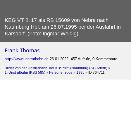
KEG VT 2.
17 als RB 15609 von Nebra nach
Naumburg Hbf, am 26.07.1995 bei der Ausfahrt in
Karsdorf. (Foto: Ingmar Weidig)
Frank Thomas
http://www.unstrutbahn.de
26.01.2022, 457 Aufrufe, 0 Kommentare
Bilder von der Unstrutbahn, der KBS 585 (Naumburg (S) - Artern)
»
1. Unstrutbahn (KBS 585)
»
Personenzüge
»
1995
»
ID 764711