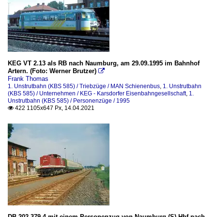
KEG VT 2.13 als RB nach Naumburg, am 29.09.1995 im Bahnhof
Artern. (Foto: Werner Brutzer)

Frank Thomas
1. Unstrutbahn (KBS 585) / Triebzüge / MAN Schienenbus
,
1. Unstrutbahn
(KBS 585) / Unternehmen / KEG - Karsdorfer Eisenbahngesellschaft
,
1.
Unstrutbahn (KBS 585) / Personenzüge / 1995
422 1105x647 Px, 14.04.2021

DB 202 379-4 mit einem Personenzug von Naumburg (S) Hbf nach