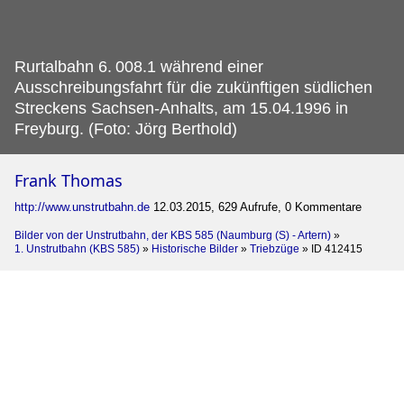
Rurtalbahn 6.
008.1 während einer
Ausschreibungsfahrt für die zukünftigen südlichen
Streckens Sachsen-Anhalts, am 15.04.1996 in
Freyburg. (Foto: Jörg Berthold)
Frank Thomas
http://www.unstrutbahn.de
12.03.2015, 629 Aufrufe, 0 Kommentare
Bilder von der Unstrutbahn, der KBS 585 (Naumburg (S) - Artern)
»
1. Unstrutbahn (KBS 585)
»
Historische Bilder
»
Triebzüge
»
ID 412415