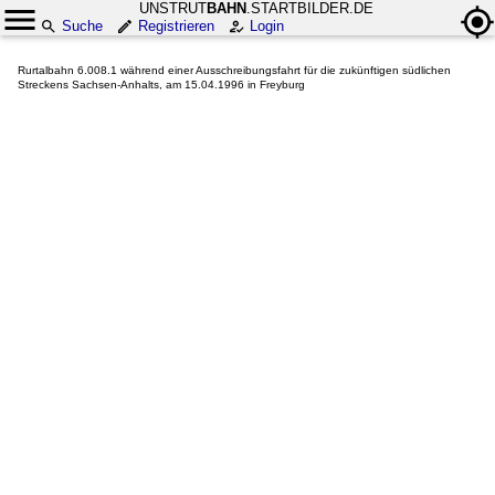
UNSTRUT
BAHN
.STARTBILDER.DE
Suche
Registrieren
Login
Rurtalbahn 6.008.1 während einer Ausschreibungsfahrt für die zukünftigen südlichen
Streckens Sachsen-Anhalts, am 15.04.1996 in Freyburg