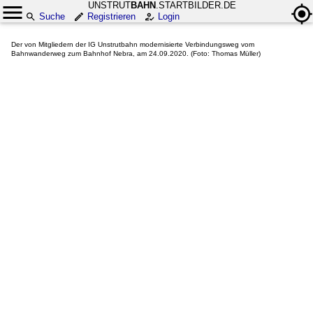
UNSTRUT
BAHN
.STARTBILDER.DE
Suche
Registrieren
Login
Der von Mitgliedern der IG Unstrutbahn modernisierte Verbindungsweg vom
Bahnwanderweg zum Bahnhof Nebra, am 24.09.2020. (Foto: Thomas Müller)