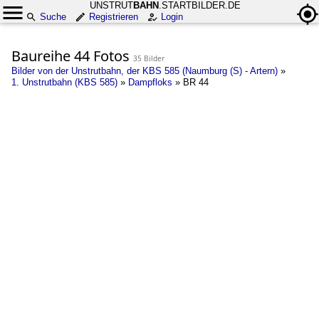
UNSTRUT
BAHN
.STARTBILDER.DE
Suche
Registrieren
Login
Baureihe 44 Fotos
35 Bilder
Bilder von der Unstrutbahn, der KBS 585 (Naumburg (S) - Artern)
»
1. Unstrutbahn (KBS 585)
»
Dampfloks
»
BR 44