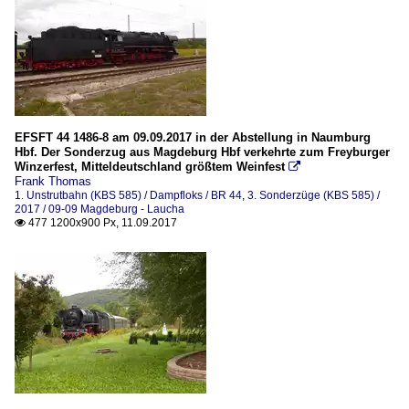
EFSFT 44 1486-8 am 09.09.2017 in der Abstellung in Naumburg
Hbf. Der Sonderzug aus Magdeburg Hbf verkehrte zum Freyburger
Winzerfest, Mitteldeutschland größtem Weinfest

Frank Thomas
1. Unstrutbahn (KBS 585) / Dampfloks / BR 44
,
3. Sonderzüge (KBS 585) /
2017 / 09-09 Magdeburg - Laucha
477 1200x900 Px, 11.09.2017
