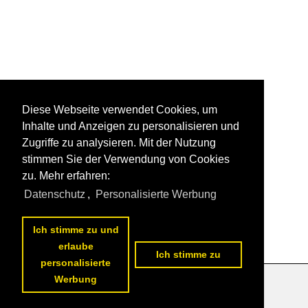
Diese Webseite verwendet Cookies, um
Inhalte und Anzeigen zu personalisieren und
Zugriffe zu analysieren. Mit der Nutzung
stimmen Sie der Verwendung von Cookies
zu. Mehr erfahren:
Datenschutz
,
Personalisierte Werbung
1
2
nächste Seite
>>
Ich stimme zu und
erlaube
Ich stimme zu
personalisierte
Werbung
Datenschutzerklärung
|
Impressum
|
Kontakt