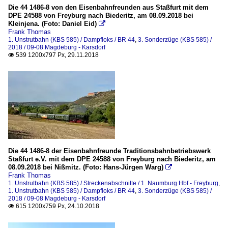
Die 44 1486-8 von den Eisenbahnfreunden aus Staßfurt mit dem
DPE 24588 von Freyburg nach Biederitz, am 08.09.2018 bei
Kleinjena. (Foto: Daniel Eid)

Frank Thomas
1. Unstrutbahn (KBS 585) / Dampfloks / BR 44
,
3. Sonderzüge (KBS 585) /
2018 / 09-08 Magdeburg - Karsdorf
539 1200x797 Px, 29.11.2018

Die 44 1486-8 der Eisenbahnfreunde Traditionsbahnbetriebswerk
Staßfurt e.V. mit dem DPE 24588 von Freyburg nach Biederitz, am
08.09.2018 bei Nißmitz. (Foto: Hans-Jürgen Warg)

Frank Thomas
1. Unstrutbahn (KBS 585) / Streckenabschnitte / 1. Naumburg Hbf - Freyburg
,
1. Unstrutbahn (KBS 585) / Dampfloks / BR 44
,
3. Sonderzüge (KBS 585) /
2018 / 09-08 Magdeburg - Karsdorf
615 1200x759 Px, 24.10.2018
