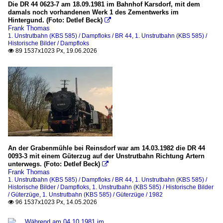
Die DR 44 0623-7 am 18.09.1981 im Bahnhof Karsdorf, mit dem
Güterzüge
damals noch vorhandenen Werk 1 des Zementwerks im
2008
Hintergund. (Foto: Detlef Beck)

1981
Frank Thomas
2010
1. Unstrutbahn (KBS 585) / Dampfloks / BR 44
,
1. Unstrutbahn (KBS 585) /
1982
Historische Bilder / Dampfloks
89 1537x1023 Px, 19.06.2026

2013
Historische Bilder
2014
Dampfloks
2015
Güterzüge
2016
Sonderzüge
2017
2018
Streckenabschnitte
2019
1. Naumburg Hbf - Freyburg
An der Grabenmühle bei Reinsdorf war am 14.03.1982 die DR 44
0093-3 mit einem Güterzug auf der Unstrutbahn Richtung Artern
2020
unterwegs. (Foto: Detlef Beck)

3. Sonderzüge (KBS 585)
Frank Thomas
2024
1. Unstrutbahn (KBS 585) / Dampfloks / BR 44
,
1. Unstrutbahn (KBS 585) /
Historische Bilder / Dampfloks
,
1. Unstrutbahn (KBS 585) / Historische Bilder
2026
1989
/ Güterzüge
,
1. Unstrutbahn (KBS 585) / Güterzüge / 1982
96 1537x1023 Px, 14.05.2026

10-01 Naumburg (S) Hbf - Artern