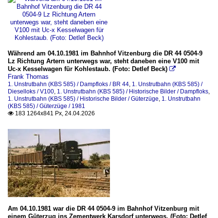
2017
09-09 Magdeburg - Laucha
2018
Während am 04.10.1981 im Bahnhof Vitzenburg die DR 44 0504-9
Lz Richtung Artern unterwegs war, steht daneben eine V100 mit
09-08 Magdeburg - Karsdorf
Uc-x Kesselwagen für Kohlestaub. (Foto: Detlef Beck)

Frank Thomas
1. Unstrutbahn (KBS 585) / Dampfloks / BR 44
,
1. Unstrutbahn (KBS 585) /
2019
Dieselloks / V100
,
1. Unstrutbahn (KBS 585) / Historische Bilder / Dampfloks
,
1. Unstrutbahn (KBS 585) / Historische Bilder / Güterzüge
,
1. Unstrutbahn
09-07 Magdeburg - Karsdorf
(KBS 585) / Güterzüge / 1981
183 1264x841 Px, 24.04.2026

Am 04.10.1981 war die DR 44 0504-9 im Bahnhof Vitzenburg mit
einem Güterzug ins Zementwerk Karsdorf unterwegs. (Foto: Detlef