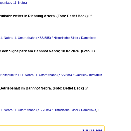
epunkte / 11. Nebra
tbahn weiter in Richtung Artern. (Foto: Detlef Beck)

11. Nebra
,
1. Unstrutbahn (KBS 585) / Historische Bilder / Dampfloks
r den Signalpark am Bahnhof Nebra; 18.02.2026. (Foto: IG
Haltepunkte / 11. Nebra
,
1. Unstrutbahn (KBS 585) / Galerien / Infotafeln
etriebshalt im Bahnhof Nebra. (Foto: Detlef Beck)

11. Nebra
,
1. Unstrutbahn (KBS 585) / Historische Bilder / Dampfloks
,
1.
zur Galerie