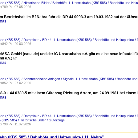
ahn (KBS 585) / Historische Bilder / Bahnhöfe
,
1. Unstrutbahn (KBS 585) / Bahnhöfe und Halt
x789 Px, 07.05.2026
 Betriebshalt im Bf Nebra fuhr die DR 44 0093-3 am 19.03.1982 auf der #Unstru
omas
ahn (KBS 585) / Dampfloks / BR 44
,
1. Unstrutbahn (KBS 585) / Bahnhöfe und Haltepunkte / 
x842 Px, 20.03.2026
NASA GmbH (nasa.de) und der IG Unstrutbahn e.V. gibt es eine neue Infotafel fü
n e.V.)

omas
ahn (KBS 585) / Bahntechnische Anlagen / Signale
,
1. Unstrutbahn (KBS 585) / Bahnhöfe und 
x852 Px, 27.02.2026
8-0 + 44 0389-5 mit einem Güterzug Richtung Artern, am 24.09.1981 bei einem B
omas
ahn (KBS 585) / Dampfloks / BR 44
,
1. Unstrutbahn (KBS 585) / Bahnhöfe und Haltepunkte / 
 (KBS 585) / Historische Bilder / Güterzüge
x799 Px, 11.02.2026
bahn (KBS 585) / Bahnhöfe und Haltepunkte / 11. Nebra"