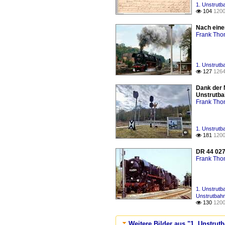
1. Unstrutb
104
1200

Nach einem
Frank Th
1. Unstrutb
127
1264

Dank der 
Unstrutbah
Frank Th
1. Unstrutb
181
1200

DR 44 027
Frank Th
1. Unstrutb
Unstrutbahn
130
1200

Weitere Bilder aus "1. Unstrut