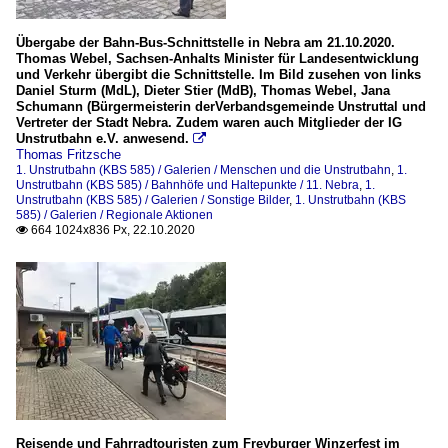
Übergabe der Bahn-Bus-Schnittstelle in Nebra am 21.10.2020.
Thomas Webel, Sachsen-Anhalts Minister für Landesentwicklung
und Verkehr übergibt die Schnittstelle. Im Bild zusehen von links
Daniel Sturm (MdL), Dieter Stier (MdB), Thomas Webel, Jana
Schumann (Bürgermeisterin derVerbandsgemeinde Unstruttal und
Vertreter der Stadt Nebra. Zudem waren auch Mitglieder der IG
Unstrutbahn e.V. anwesend.

Thomas Fritzsche
1. Unstrutbahn (KBS 585) / Galerien / Menschen und die Unstrutbahn
,
1.
Unstrutbahn (KBS 585) / Bahnhöfe und Haltepunkte / 11. Nebra
,
1.
Unstrutbahn (KBS 585) / Galerien / Sonstige Bilder
,
1. Unstrutbahn (KBS
585) / Galerien / Regionale Aktionen
664 1024x836 Px, 22.10.2020

Reisende und Fahrradtouristen zum Freyburger Winzerfest im