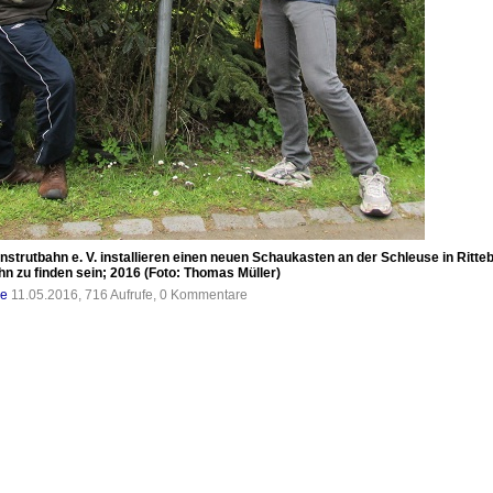
strutbahn e. V. installieren einen neuen Schaukasten an der Schleuse in Ritte
n zu finden sein; 2016 (Foto: Thomas Müller)
de
11.05.2016, 716 Aufrufe, 0 Kommentare