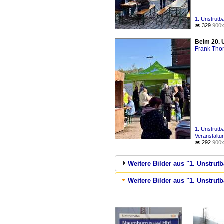
1. Unstrutb
329
900x

Beim 20. 
Frank Th
1. Unstrutb
Veranstaltu
292
900x

Weitere Bilder aus "1. Unstrut
Weitere Bilder aus "1. Unstrut