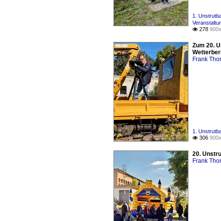
1. Unstrutb
Veranstaltu
278
900x

Zum 20. U
Wetterber
Frank Th
1. Unstrutb
306
900x

20. Unstr
Frank Th