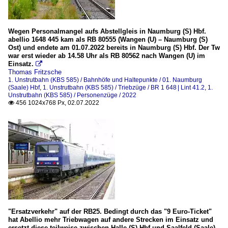
Wegen Personalmangel aufs Abstellgleis in Naumburg (S) Hbf.
abellio 1648 445 kam als RB 80555 (Wangen (U) – Naumburg (S)
Ost) und endete am 01.07.2022 bereits in Naumburg (S) Hbf. Der Tw
war erst wieder ab 14.58 Uhr als RB 80562 nach Wangen (U) im
Einsatz.

Thomas Fritzsche
1. Unstrutbahn (KBS 585) / Bahnhöfe und Haltepunkte / 01. Naumburg
(Saale) Hbf
,
1. Unstrutbahn (KBS 585) / Triebzüge / BR 1 648 | Lint 41.2
,
1.
Unstrutbahn (KBS 585) / Personenzüge / 2022
456 1024x768 Px, 02.07.2022

"Ersatzverkehr" auf der RB25. Bedingt durch das "9 Euro-Ticket"
hat Abellio mehr Triebwagen auf andere Strecken im Einsatz und
ersetzt diese teilweise zwischen Halle (S) Hbf und Saalfeld (Saale)