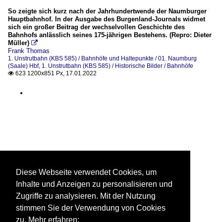
So zeigte sich kurz nach der Jahrhundertwende der Naumburger
Hauptbahnhof. In der Ausgabe des Burgenland-Journals widmet
sich ein großer Beitrag der wechselvollen Geschichte des
Bahnhofs anlässlich seines 175-jährigen Bestehens. (Repro: Dieter
Müller)

Frank Thomas
1. Unstrutbahn (KBS 585) / Bahnhöfe und Haltepunkte / 01. Naumburg
(Saale) Hbf
,
1. Unstrutbahn (KBS 585) / Historische Bilder / Bahnhöfe
623 1200x851 Px, 17.01.2022

Diese Webseite verwendet Cookies, um
Inhalte und Anzeigen zu personalisieren und
Zugriffe zu analysieren. Mit der Nutzung
stimmen Sie der Verwendung von Cookies
zu. Mehr erfahren: