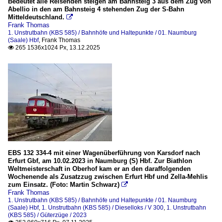
Bedeutet alle Reisenden steigen am Bahnsteig 3 aus dem Zug von
Abellio in den am Bahnsteig 4 stehenden Zug der S-Bahn
Mitteldeutschland.

Frank Thomas
1. Unstrutbahn (KBS 585) / Bahnhöfe und Haltepunkte / 01. Naumburg
(Saale) Hbf
,
Frank Thomas
265 1536x1024 Px, 13.12.2025

EBS 132 334-4 mit einer Wagenüberführung von Karsdorf nach
Erfurt Gbf, am 10.02.2023 in Naumburg (S) Hbf. Zur Biathlon
Weltmeisterschaft in Oberhof kam er an den daraffolgenden
Wochenende als Zusatzzug zwischen Erfurt Hbf und Zella-Mehlis
zum Einsatz. (Foto: Martin Schwarz)

Frank Thomas
1. Unstrutbahn (KBS 585) / Bahnhöfe und Haltepunkte / 01. Naumburg
(Saale) Hbf
,
1. Unstrutbahn (KBS 585) / Dieselloks / V 300
,
1. Unstrutbahn
(KBS 585) / Güterzüge / 2023