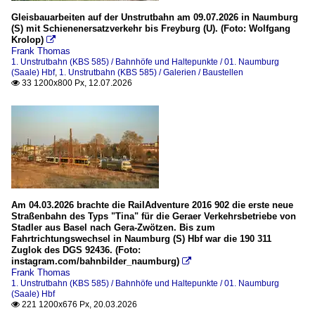
BR 41
Gleisbauarbeiten auf der Unstrutbahn am 09.07.2026 in Naumburg
1980
(S) mit Schienenersatzverkehr bis Freyburg (U). (Foto: Wolfgang
Krolop)

Dieselloks
1980
Frank Thomas
1. Unstrutbahn (KBS 585) / Bahnhöfe und Haltepunkte / 01. Naumburg
BR 120 (V 200 Taigatrommel)
1986
(Saale) Hbf
,
1. Unstrutbahn (KBS 585) / Galerien / Baustellen
33 1200x800 Px, 12.07.2026

V 300
2000
Galerien
2005
Baustellen
2006
Infotafeln
2007
Kurioses
2008
Menschen und die Unstrutbahn
Am 04.03.2026 brachte die RailAdventure 2016 902 die erste neue
2009
Straßenbahn des Typs "Tina" für die Geraer Verkehrsbetriebe von
Stimmungsbilder
Stadler aus Basel nach Gera-Zwötzen. Bis zum
Fahrtrichtungswechsel in Naumburg (S) Hbf war die 190 311
2010
Straßenbahn Naumburg
Zuglok des DGS 92436. (Foto:
instagram.com/bahnbilder_naumburg)

2010
Zugverkehr in Naumburg Hbf
Frank Thomas
2011
1. Unstrutbahn (KBS 585) / Bahnhöfe und Haltepunkte / 01. Naumburg
Zugzielanzeiger
(Saale) Hbf
2012
221 1200x676 Px, 20.03.2026
