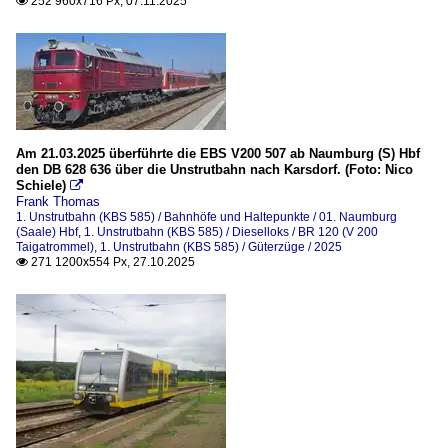
252 960x716 Px, 07.11.2025

Am 21.03.2025 überführte die EBS V200 507 ab Naumburg (S) Hbf
den DB 628 636 über die Unstrutbahn nach Karsdorf. (Foto: Nico
Schiele)

Frank Thomas
1. Unstrutbahn (KBS 585) / Bahnhöfe und Haltepunkte / 01. Naumburg
(Saale) Hbf
,
1. Unstrutbahn (KBS 585) / Dieselloks / BR 120 (V 200
Taigatrommel)
,
1. Unstrutbahn (KBS 585) / Güterzüge / 2025
271 1200x554 Px, 27.10.2025
