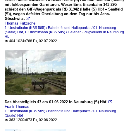
mit lokbespannten Garnituren. Weser Ems Eisenbahn 143 295
schiebt den GfF-Wagenpark als RB 31942 (Halle (S) Hbf – Saalfeld
(S)), wegen defekter Oberleitung an dem Tag nur bis Jena-
Göschwitz.

Thomas Fritzsche
1. Unstrutbahn (KBS 585) / Bahnhöfe und Haltepunkte / 01. Naumburg
(Saale) Hbf
,
1. Unstrutbahn (KBS 585) / Galerien / Zugverkehr in Naumburg
Hbf
404 1024x768 Px, 02.07.2022

Das Abestellgleis 43 am 01.06.2022 in Naumburg (S) Hbf.

Frank Thomas
1. Unstrutbahn (KBS 585) / Bahnhöfe und Haltepunkte / 01. Naumburg
(Saale) Hbf
363 1200x873 Px, 02.06.2022
