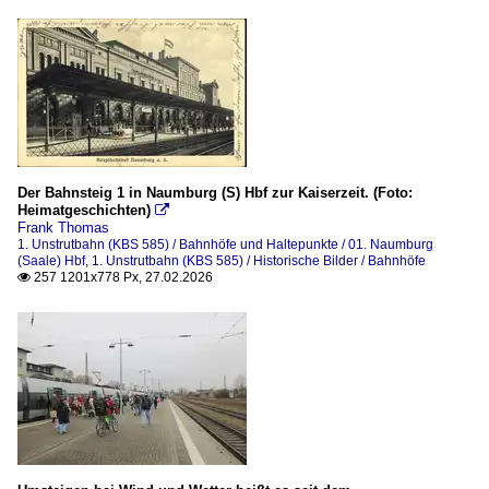
Güterzüge
2013
2023
2015
2025
2016
2019
Historische Bilder
Bahnhöfe
2020
Güterzüge
Der Bahnsteig 1 in Naumburg (S) Hbf zur Kaiserzeit. (Foto:
2020
Heimatgeschichten)

Zugverkehr in Naumburg
2021
Frank Thomas
1. Unstrutbahn (KBS 585) / Bahnhöfe und Haltepunkte / 01. Naumburg
2022
(Saale) Hbf
,
1. Unstrutbahn (KBS 585) / Historische Bilder / Bahnhöfe
Personenzüge
257 1201x778 Px, 27.02.2026

2023
2010
2024
2011
2025
2015
2026
2022
2023
Streckenabschnitte