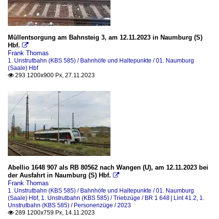
Müllentsorgung am Bahnsteig 3, am 12.11.2023 in Naumburg (S)
Hbf.

Frank Thomas
1. Unstrutbahn (KBS 585) / Bahnhöfe und Haltepunkte / 01. Naumburg
(Saale) Hbf
293 1200x900 Px, 27.11.2023

Abellio 1648 907 als RB 80562 nach Wangen (U), am 12.11.2023 bei
der Ausfahrt in Naumburg (S) Hbf.

Frank Thomas
1. Unstrutbahn (KBS 585) / Bahnhöfe und Haltepunkte / 01. Naumburg
(Saale) Hbf
,
1. Unstrutbahn (KBS 585) / Triebzüge / BR 1 648 | Lint 41.2
,
1.
Unstrutbahn (KBS 585) / Personenzüge / 2023
289 1200x759 Px, 14.11.2023
