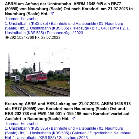
ABRM am Anfang der Unstrutbahn. ABRM 1648 945 als RB77
(80558) von Naumburg (Saale) Ost nach Karsdorf, am 21.07.2023 in
Naumburg (Saale) Hbf.

Thomas Fritzsche
1. Unstrutbahn (KBS 585) / Bahnhöfe und Haltepunkte / 01. Naumburg
(Saale) Hbf
,
1. Unstrutbahn (KBS 585) / Triebzüge / BR 1 648 | Lint 41.2
,
1.
Unstrutbahn (KBS 585) / Personenzüge / 2023
292 1024x768 Px, 23.07.2023

Kreuzung ABRM und EBS-Lokzug am 21.07.2023. ABRM 1648 913
als RB77 (80559) von Karsdorf nach Naumburg (Saale) Ost und
EBS 202 738 mit FWK 156 001 + 155 196 nach Karsdorf wartet auf
Ausfahrt in Naumburg(Saale) Hbf.

Thomas Fritzsche
1. Unstrutbahn (KBS 585) / Bahnhöfe und Haltepunkte / 01. Naumburg
(Saale) Hbf
,
1. Unstrutbahn (KBS 585) / Galerien / Zugverkehr in Naumburg
Hbf
,
1. Unstrutbahn (KBS 585) / Güterzüge / 2023