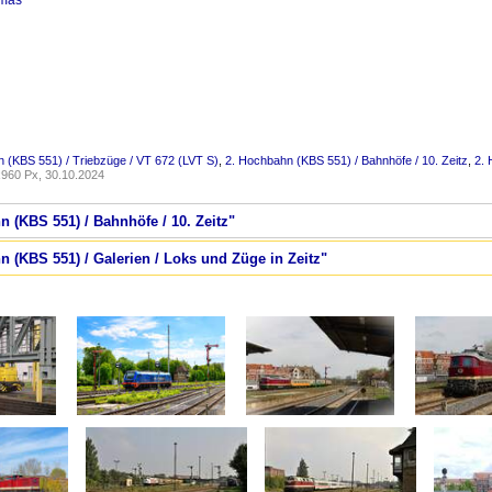
omas
 (KBS 551) / Triebzüge / VT 672 (LVT S)
,
2. Hochbahn (KBS 551) / Bahnhöfe / 10. Zeitz
,
2. 
960 Px, 30.10.2024
n (KBS 551) / Bahnhöfe / 10. Zeitz"
n (KBS 551) / Galerien / Loks und Züge in Zeitz"