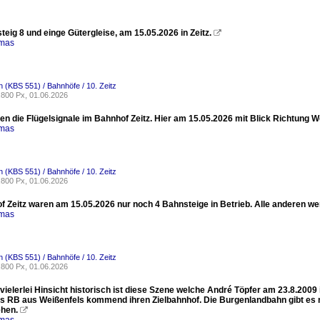
eig 8 und einge Gütergleise, am 15.05.2026 in Zeitz.

omas
 (KBS 551) / Bahnhöfe / 10. Zeitz
800 Px, 01.06.2026
n die Flügelsignale im Bahnhof Zeitz. Hier am 15.05.2026 mit Blick Richtung W
omas
 (KBS 551) / Bahnhöfe / 10. Zeitz
800 Px, 01.06.2026
f Zeitz waren am 15.05.2026 nur noch 4 Bahnsteige in Betrieb. Alle anderen 
omas
 (KBS 551) / Bahnhöfe / 10. Zeitz
800 Px, 01.06.2026
 vielerlei Hinsicht historisch ist diese Szene welche André Töpfer am 23.8.20
als RB aus Weißenfels kommend ihren Zielbahnhof. Die Burgenlandbahn gibt es 
hen.
