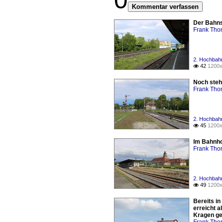
0
Kommentar verfassen
Der Bahnst
Frank Th
2. Hochbahn
42
1200x

Noch stehe
Frank Th
2. Hochbahn
45
1200x

Im Bahnho
Frank Th
2. Hochbahn
49
1200x

Bereits in
erreicht 
Kragen ge