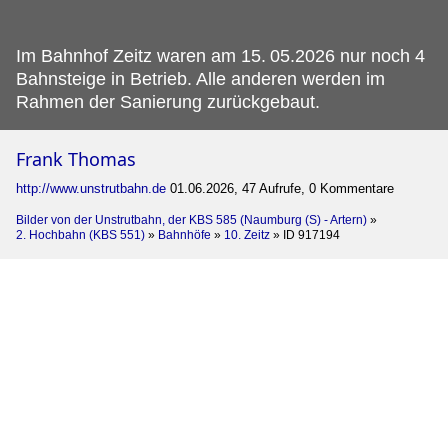
Im Bahnhof Zeitz waren am 15.
05.2026 nur noch 4
Bahnsteige in Betrieb. Alle anderen werden im
Rahmen der Sanierung zurückgebaut.
Frank Thomas
http://www.unstrutbahn.de
01.06.2026, 47 Aufrufe, 0 Kommentare
Bilder von der Unstrutbahn, der KBS 585 (Naumburg (S) - Artern)
»
2. Hochbahn (KBS 551)
»
Bahnhöfe
»
10. Zeitz
»
ID 917194