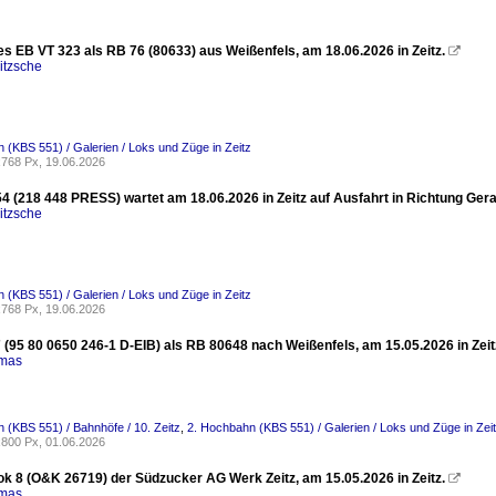
es EB VT 323 als RB 76 (80633) aus Weißenfels, am 18.06.2026 in Zeitz.

itzsche
 (KBS 551) / Galerien / Loks und Züge in Zeitz
768 Px, 19.06.2026
4 (218 448 PRESS) wartet am 18.06.2026 in Zeitz auf Ausfahrt in Richtung Gera
itzsche
 (KBS 551) / Galerien / Loks und Züge in Zeitz
768 Px, 19.06.2026
 (95 80 0650 246-1 D-EIB) als RB 80648 nach Weißenfels, am 15.05.2026 in Zeit
omas
 (KBS 551) / Bahnhöfe / 10. Zeitz
,
2. Hochbahn (KBS 551) / Galerien / Loks und Züge in Zei
800 Px, 01.06.2026
ok 8 (O&K 26719) der Südzucker AG Werk Zeitz, am 15.05.2026 in Zeitz.

omas