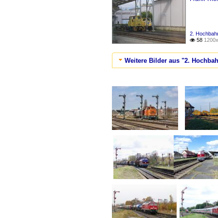
2. Hochbahn
58
1200x

Weitere Bilder aus "2. Hochbah