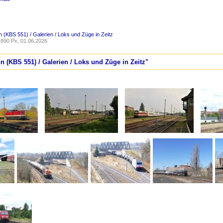
 (KBS 551) / Galerien / Loks und Züge in Zeitz
890 Px, 01.06.2026
n (KBS 551) / Galerien / Loks und Züge in Zeitz"