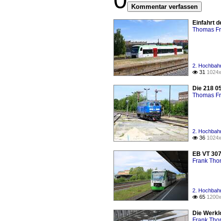
0
Kommentar verfassen
Einfahrt d
Thomas Fr
2. Hochbahn
31
1024x

Die 218 05
Thomas Fr
2. Hochbahn
36
1024x

EB VT 307
Frank Th
2. Hochbahn
65
1200x

Die Werkl
Frank Th