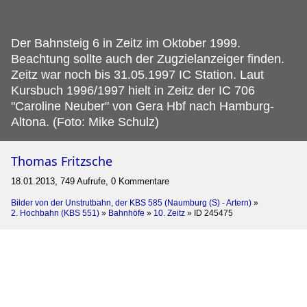
Der Bahnsteig 6 in Zeitz im Oktober 1999.
Beachtung sollte auch der Zugzielanzeiger finden.
Zeitz war noch bis 31.05.1997 IC Station. Laut
Kursbuch 1996/1997 hielt in Zeitz der IC 706
"Caroline Neuber" von Gera Hbf nach Hamburg-
Altona. (Foto: Mike Schulz)
Thomas Fritzsche
18.01.2013, 749 Aufrufe, 0 Kommentare
Bilder von der Unstrutbahn, der KBS 585 (Naumburg (S) - Artern)
»
2. Hochbahn (KBS 551)
»
Bahnhöfe
»
10. Zeitz
»
ID 245475