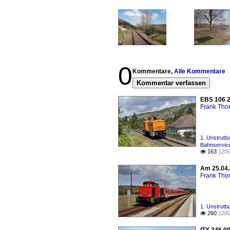
0
Kommentare,
Alle Kommentare
Kommentar verfassen
EBS 106 2
Frank Th
1. Unstrutb
Bahnservi
163
1200

Am 25.04.
Frank Th
1. Unstrutb
260
1200
