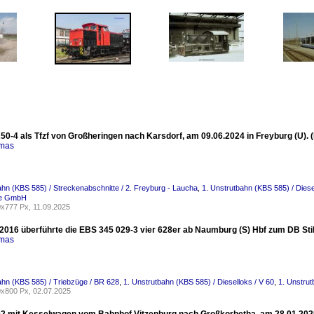
50-4 als Tfzf von Großheringen nach Karsdorf, am 09.06.2024 in Freyburg (U). 
omas
ahn (KBS 585) / Streckenabschnitte / 2. Freyburg - Laucha
,
1. Unstrutbahn (KBS 585) / Diese
ce GmbH
x777 Px, 11.09.2025
2016 überführte die EBS 345 029-3 vier 628er ab Naumburg (S) Hbf zum DB Stil
omas
ahn (KBS 585) / Triebzüge / BR 628
,
1. Unstrutbahn (KBS 585) / Dieselloks / V 60
,
1. Unstrut
x800 Px, 02.07.2025