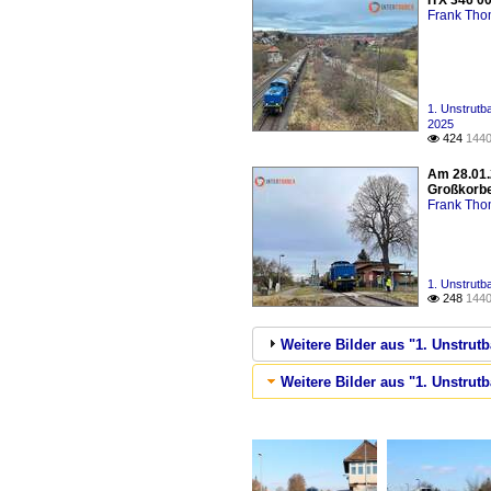
ITX 346 0
Frank Th
1. Unstrutb
2025
424
1440

Am 28.01.
Großkorbe
Frank Th
1. Unstrutb
248
1440

Weitere Bilder aus "1. Unstrutb
Weitere Bilder aus "1. Unstru