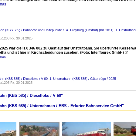
02 mit Kesselwagen vom Bahnhof Vitzenburg nach Großkorbetha, am 28.01.2025 
omas
ahn (KBS 585) / Bahnhöfe und Haltepunkte / 04. Freyburg (Unstrut) (bis 2011)
,
1. Unstrutbah
x1203 Px, 30.01.2025
2025 war die ITX 346 002 zu Gast auf der Unstrutbahn. Sie überführte Kesselw
tha und ist hier in Kirchscheidungen zusehen. (Foto: InterTourex GmbH)

omas
ahn (KBS 585) / Dieselloks / V 60
,
1. Unstrutbahn (KBS 585) / Güterzüge / 2025
x1205 Px, 30.01.2025
ahn (KBS 585) / Dieselloks / V 60"
tbahn (KBS 585) / Unternehmen / EBS - Erfurter Bahnservice GmbH"