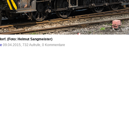
orf. (Foto: Helmut Sangmeister)
de
09.04.2015, 732 Aufrufe, 0 Kommentare