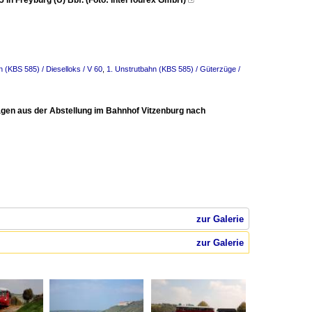
in Freyburg (U) Bbf. (Foto: InterTourex GmbH)

n (KBS 585) / Dieselloks / V 60
,
1. Unstrutbahn (KBS 585) / Güterzüge /
agen aus der Abstellung im Bahnhof Vitzenburg nach
zur Galerie
zur Galerie