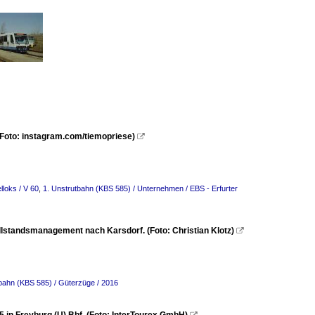
(Foto: instagram.com/tiemopriese)

lloks / V 60
,
1. Unstrutbahn (KBS 585) / Unternehmen / EBS - Erfurter
lstandsmanagement nach Karsdorf. (Foto: Christian Klotz)

bahn (KBS 585) / Güterzüge / 2016