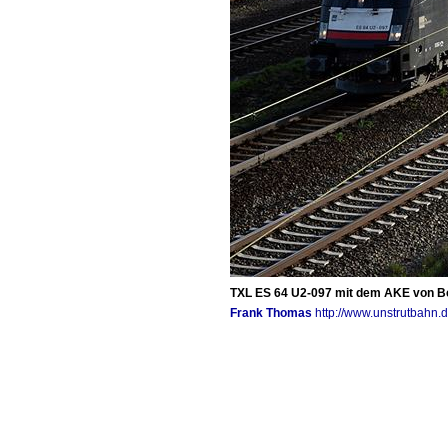
TXL ES 64 U2-097 mit dem AKE von Be
Frank Thomas
http://www.unstrutbahn.