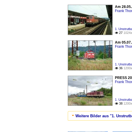
Am 28.05.
Frank Th
1. Unstrutb
27
1024x

Am 05.07.
Frank Th
1. Unstrutb
36
1200x

PRESS 204
Frank Th
1. Unstrutb
38
1200x

Weitere Bilder aus "1. Unstrut