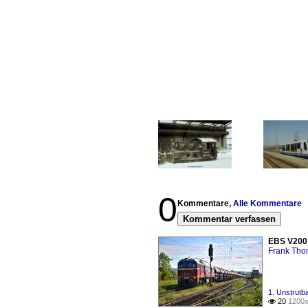
0
Kommentare,
Alle Kommentare
Kommentar verfassen
EBS V200 
Frank Th
1. Unstrutb
20
1200x
