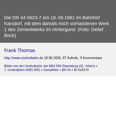
Die DR 44 0623-7 am 18.
09.1981 im Bahnhof
Karsdorf, mit dem damals noch vorhandenen Werk
1 des Zementwerks im Hintergund. (Foto: Detlef
Beck)
Frank Thomas
http://www.unstrutbahn.de
19.06.2026, 87 Aufrufe, 0 Kommentare
Bilder von der Unstrutbahn, der KBS 585 (Naumburg (S) - Artern)
»
1. Unstrutbahn (KBS 585)
»
Dampfloks
»
BR 44
»
ID 918370