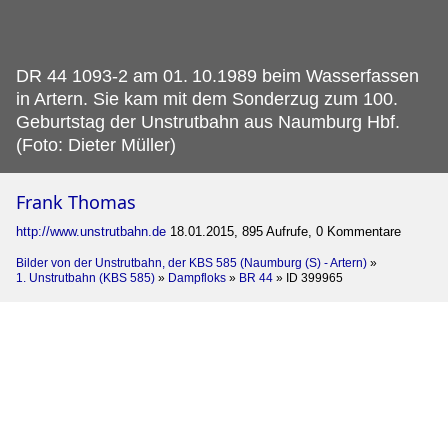
DR 44 1093-2 am 01.
10.1989 beim Wasserfassen
in Artern. Sie kam mit dem Sonderzug zum 100.
Geburtstag der Unstrutbahn aus Naumburg Hbf.
(Foto: Dieter Müller)
Frank Thomas
http://www.unstrutbahn.de
18.01.2015, 895 Aufrufe, 0 Kommentare
Bilder von der Unstrutbahn, der KBS 585 (Naumburg (S) - Artern)
»
1. Unstrutbahn (KBS 585)
»
Dampfloks
»
BR 44
»
ID 399965