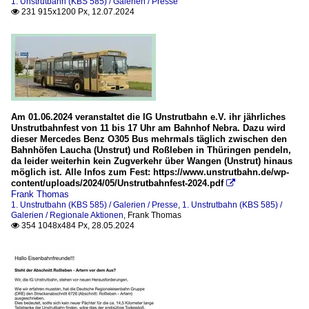
1. Unstrutbahn (KBS 585) / Galerien / Presse
231 915x1200 Px, 12.07.2024

Am 01.06.2024 veranstaltet die IG Unstrutbahn e.V. ihr jährliches
Unstrutbahnfest von 11 bis 17 Uhr am Bahnhof Nebra. Dazu wird
dieser Mercedes Benz O305 Bus mehrmals täglich zwischen den
Bahnhöfen Laucha (Unstrut) und Roßleben in Thüringen pendeln,
da leider weiterhin kein Zugverkehr über Wangen (Unstrut) hinaus
möglich ist. Alle Infos zum Fest: https://www.unstrutbahn.de/wp-
content/uploads/2024/05/Unstrutbahnfest-2024.pdf

Frank Thomas
1. Unstrutbahn (KBS 585) / Galerien / Presse
,
1. Unstrutbahn (KBS 585) /
Galerien / Regionale Aktionen
,
Frank Thomas
354 1048x484 Px, 28.05.2024
