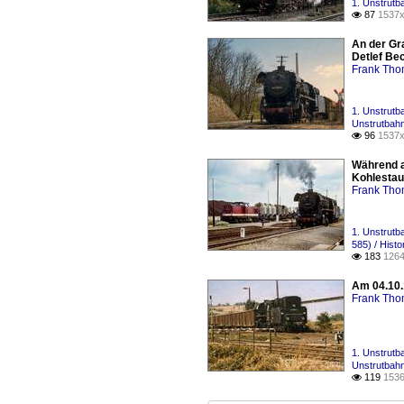
1. Unstrutb
87
1537x

An der Gr
Detlef Be
Frank Th
1. Unstrutb
Unstrutbahn
96
1537x

Während a
Kohlestaub
Frank Th
1. Unstrutb
585) / Histo
183
1264

Am 04.10.
Frank Th
1. Unstrutb
Unstrutbahn
119
1536
