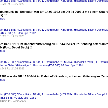
ahn (KBS 585) / Dampfloks / BR 44
,
1. Unstrutbahn (KBS 585) / Historische Bilder / Dampflo
1023 Px, 19.06.2026
abenmühle bei Reinsdorf war am 14.03.1982 die DR 44 0093-3 mit einem Güterz
ck)

omas
ahn (KBS 585) / Dampfloks / BR 44
,
1. Unstrutbahn (KBS 585) / Historische Bilder / Dampflo
 (KBS 585) / Güterzüge / 1982
1023 Px, 14.05.2026
m 04.10.1981 im Bahnhof Vitzenburg die DR 44 0504-9 Lz Richtung Artern unte
. (Foto: Detlef Beck)

omas
ahn (KBS 585) / Dampfloks / BR 44
,
1. Unstrutbahn (KBS 585) / Dieselloks / V100
,
1. Unstrut
rische Bilder / Güterzüge
,
1. Unstrutbahn (KBS 585) / Güterzüge / 1981
x841 Px, 24.04.2026
1981 war die DR 44 0504-9 im Bahnhof Vitzenburg mit einem Güterzug ins Zeme
omas
ahn (KBS 585) / Dampfloks / BR 44
,
1. Unstrutbahn (KBS 585) / Historische Bilder / Dampflo
 (KBS 585) / Güterzüge / 1981
x1024 Px, 23.04.2026