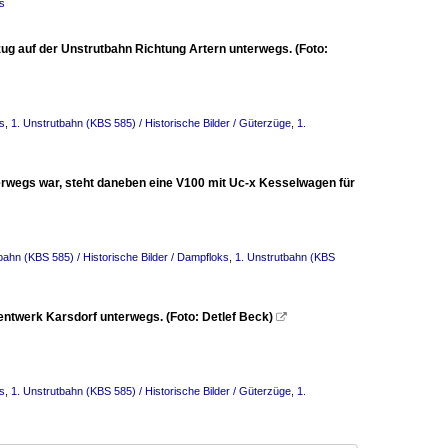
ks
ug auf der Unstrutbahn Richtung Artern unterwegs. (Foto:
ks
,
1. Unstrutbahn (KBS 585) / Historische Bilder / Güterzüge
,
1.
rwegs war, steht daneben eine V100 mit Uc-x Kesselwagen für
bahn (KBS 585) / Historische Bilder / Dampfloks
,
1. Unstrutbahn (KBS
ntwerk Karsdorf unterwegs. (Foto: Detlef Beck)

ks
,
1. Unstrutbahn (KBS 585) / Historische Bilder / Güterzüge
,
1.