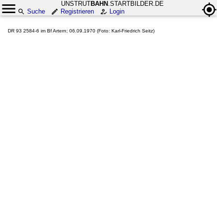
UNSTRUT
BAHN
.STARTBILDER.DE
Suche
Registrieren
Login
DR 93 2584-6 im Bf Artern; 06.09.1970 (Foto: Karl-Friedrich Seitz)