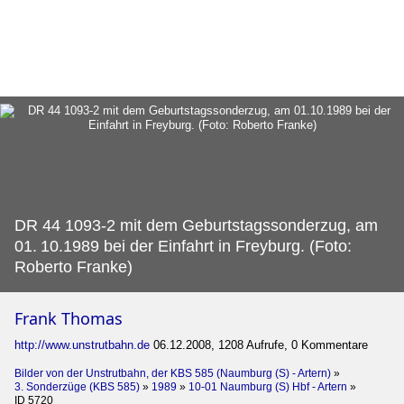
DR 44 1093-2 mit dem Geburtstagssonderzug, am
01.
10.1989 bei der Einfahrt in Freyburg. (Foto:
Roberto Franke)
Frank Thomas
http://www.unstrutbahn.de
06.12.2008, 1208 Aufrufe, 0 Kommentare
Bilder von der Unstrutbahn, der KBS 585 (Naumburg (S) - Artern)
»
3. Sonderzüge (KBS 585)
»
1989
»
10-01 Naumburg (S) Hbf - Artern
»
ID 5720