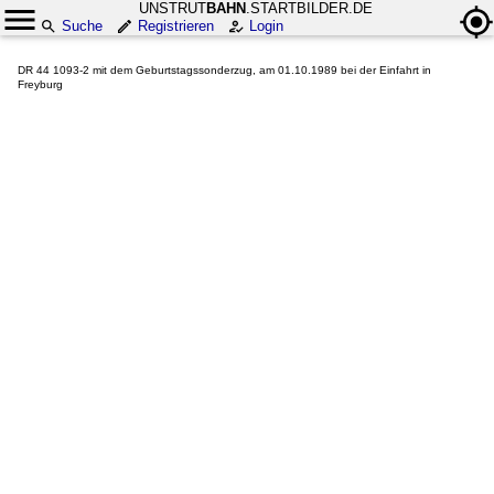
UNSTRUT
BAHN
.STARTBILDER.DE
Suche
Registrieren
Login
DR 44 1093-2 mit dem Geburtstagssonderzug, am 01.10.1989 bei der Einfahrt in
Freyburg