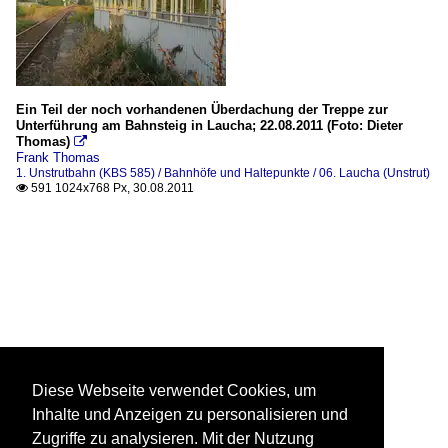
Ein Teil der noch vorhandenen Überdachung der Treppe zur
Unterführung am Bahnsteig in Laucha; 22.08.2011 (Foto: Dieter
Thomas)

Frank Thomas
1. Unstrutbahn (KBS 585) / Bahnhöfe und Haltepunkte / 06. Laucha (Unstrut)
591 1024x768 Px, 30.08.2011

Diese Webseite verwendet Cookies, um
Inhalte und Anzeigen zu personalisieren und
Zugriffe zu analysieren. Mit der Nutzung