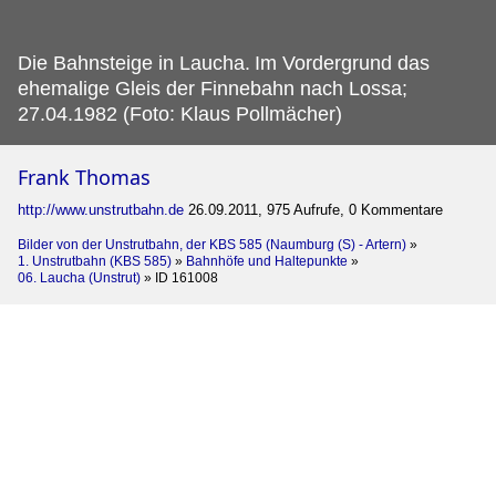
Die Bahnsteige in Laucha.
Im Vordergrund das
ehemalige Gleis der Finnebahn nach Lossa;
27.04.1982 (Foto: Klaus Pollmächer)
Frank Thomas
http://www.unstrutbahn.de
26.09.2011, 975 Aufrufe, 0 Kommentare
Bilder von der Unstrutbahn, der KBS 585 (Naumburg (S) - Artern)
»
1. Unstrutbahn (KBS 585)
»
Bahnhöfe und Haltepunkte
»
06. Laucha (Unstrut)
»
ID 161008