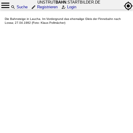
UNSTRUT
BAHN
.STARTBILDER.DE
Suche
Registrieren
Login
Die Bahnsteige in Laucha. Im Vordergrund das ehemalige Gleis der Finnebahn nach
Lossa; 27.04.1982 (Foto: Klaus Pollmächer)