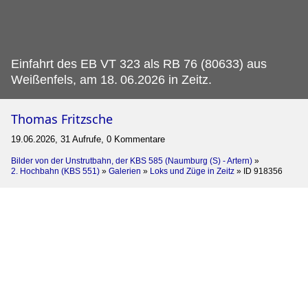
Einfahrt des EB VT 323 als RB 76 (80633) aus
Weißenfels, am 18.
06.2026 in Zeitz.
Thomas Fritzsche
19.06.2026, 31 Aufrufe, 0 Kommentare
Bilder von der Unstrutbahn, der KBS 585 (Naumburg (S) - Artern)
»
2. Hochbahn (KBS 551)
»
Galerien
»
Loks und Züge in Zeitz
»
ID 918356