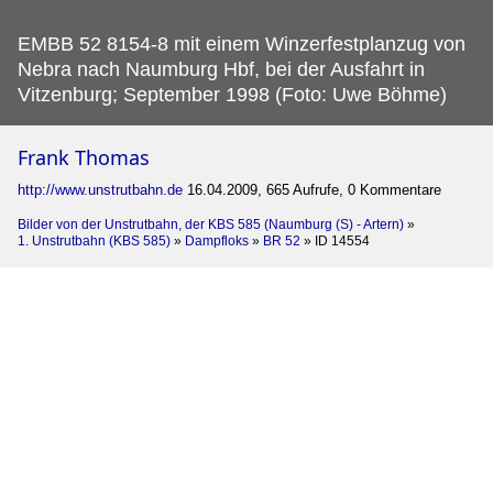
EMBB 52 8154-8 mit einem Winzerfestplanzug von
Nebra nach Naumburg Hbf, bei der Ausfahrt in
Vitzenburg; September 1998 (Foto: Uwe Böhme)
Frank Thomas
http://www.unstrutbahn.de
16.04.2009, 665 Aufrufe, 0 Kommentare
Bilder von der Unstrutbahn, der KBS 585 (Naumburg (S) - Artern)
»
1. Unstrutbahn (KBS 585)
»
Dampfloks
»
BR 52
»
ID 14554