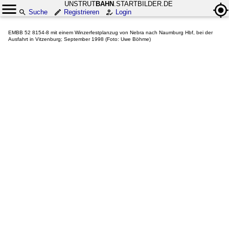
UNSTRUT
BAHN
.STARTBILDER.DE
Suche
Registrieren
Login
EMBB 52 8154-8 mit einem Winzerfestplanzug von Nebra nach Naumburg Hbf, bei der
Ausfahrt in Vitzenburg; September 1998 (Foto: Uwe Böhme)