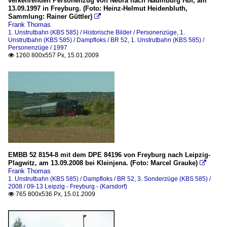
verkehrenden Personenzug von Nebra nach Naumburg Hbf, am
13.09.1997 in Freyburg. (Foto: Heinz-Helmut Heidenbluth,
Sammlung: Rainer Güttler)

Frank Thomas
1. Unstrutbahn (KBS 585) / Historische Bilder / Personenzüge
,
1.
Unstrutbahn (KBS 585) / Dampfloks / BR 52
,
1. Unstrutbahn (KBS 585) /
Personenzüge / 1997
1260 800x557 Px, 15.01.2009

EMBB 52 8154-8 mit dem DPE 84196 von Freyburg nach Leipzig-
Plagwitz, am 13.09.2008 bei Kleinjena. (Foto: Marcel Grauke)

Frank Thomas
1. Unstrutbahn (KBS 585) / Dampfloks / BR 52
,
3. Sonderzüge (KBS 585) /
2008 / 09-13 Leipzig - Freyburg - (Karsdorf)
765 800x536 Px, 15.01.2009
