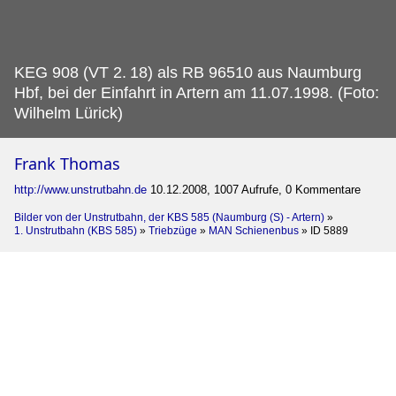
KEG 908 (VT 2.
18) als RB 96510 aus Naumburg
Hbf, bei der Einfahrt in Artern am 11.07.1998. (Foto:
Wilhelm Lürick)
Frank Thomas
http://www.unstrutbahn.de
10.12.2008, 1007 Aufrufe, 0 Kommentare
Bilder von der Unstrutbahn, der KBS 585 (Naumburg (S) - Artern)
»
1. Unstrutbahn (KBS 585)
»
Triebzüge
»
MAN Schienenbus
»
ID 5889