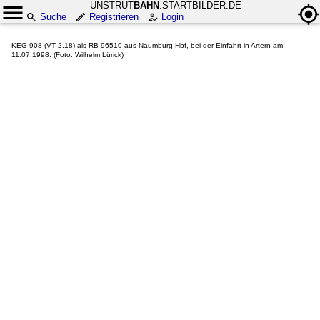
UNSTRUT
BAHN
.STARTBILDER.DE
Suche
Registrieren
Login
KEG 908 (VT 2.18) als RB 96510 aus Naumburg Hbf, bei der Einfahrt in Artern am
11.07.1998. (Foto: Wilhelm Lürick)