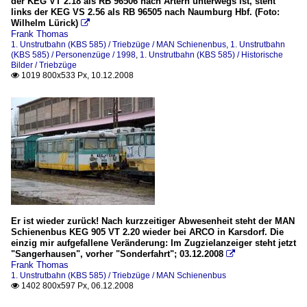
der KEG VT 2.18 als RB 96506 nach Artern unterwegs ist, steht
links der KEG VS 2.56 als RB 96505 nach Naumburg Hbf. (Foto:
Wilhelm Lürick)

Frank Thomas
1. Unstrutbahn (KBS 585) / Triebzüge / MAN Schienenbus
,
1. Unstrutbahn
(KBS 585) / Personenzüge / 1998
,
1. Unstrutbahn (KBS 585) / Historische
Bilder / Triebzüge
1019 800x533 Px, 10.12.2008

Er ist wieder zurück! Nach kurzzeitiger Abwesenheit steht der MAN
Schienenbus KEG 905 VT 2.20 wieder bei ARCO in Karsdorf. Die
einzig mir aufgefallene Veränderung: Im Zugzielanzeiger steht jetzt
"Sangerhausen", vorher "Sonderfahrt"; 03.12.2008

Frank Thomas
1. Unstrutbahn (KBS 585) / Triebzüge / MAN Schienenbus
1402 800x597 Px, 06.12.2008
