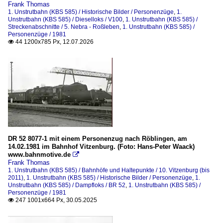
Frank Thomas
Dieselloks
1. Unstrutbahn (KBS 585) / Historische Bilder / Personenzüge
,
1.
2025
Unstrutbahn (KBS 585) / Dieselloks / V100
,
1. Unstrutbahn (KBS 585) /
V100
Streckenabschnitte / 5. Nebra - Roßleben
,
1. Unstrutbahn (KBS 585) /
Personenzüge / 1981
44 1200x785 Px, 12.07.2026

Historische Bilder
Dampfloks
Personenzüge
Streckenabschnitte
5. Nebra - Roßleben
DR 52 8077-1 mit einem Personenzug nach Röblingen, am
14.02.1981 im Bahnhof Vitzenburg. (Foto: Hans-Peter Waack)
www.bahnmotive.de

Frank Thomas
1. Unstrutbahn (KBS 585) / Bahnhöfe und Haltepunkte / 10. Vitzenburg (bis
2011)
,
1. Unstrutbahn (KBS 585) / Historische Bilder / Personenzüge
,
1.
Unstrutbahn (KBS 585) / Dampfloks / BR 52
,
1. Unstrutbahn (KBS 585) /
Personenzüge / 1981
247 1001x664 Px, 30.05.2025
