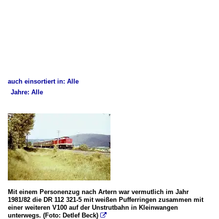
auch einsortiert in: Alle
Jahre: Alle
×
×
Alle Kategorien
Alle Jahre
1. Unstrutbahn (KBS 585)
1980
Bahnhöfe und Haltepunkte
1981
10. Vitzenburg (bis 2011)
2010
Dampfloks
Mit einem Personenzug nach Artern war vermutlich im Jahr
2013
1981/82 die DR 112 321-5 mit weißen Pufferringen zusammen mit
BR 52
einer weiteren V100 auf der Unstrutbahn in Kleinwangen
unterwegs. (Foto: Detlef Beck)
2020
