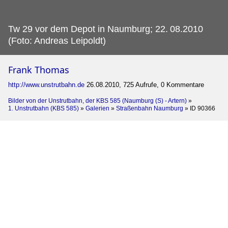
Tw 29 vor dem Depot in Naumburg; 22.
08.2010
(Foto: Andreas Leipoldt)
Frank Thomas
http://www.unstrutbahn.de
26.08.2010, 725 Aufrufe, 0 Kommentare
Bilder von der Unstrutbahn, der KBS 585 (Naumburg (S) - Artern)
»
1. Unstrutbahn (KBS 585)
»
Galerien
»
Straßenbahn Naumburg
»
ID 90366