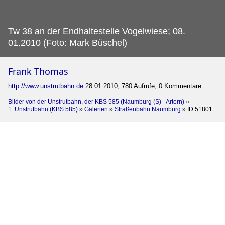
Tw 38 an der Endhaltestelle Vogelwiese; 08.
01.2010 (Foto: Mark Büschel)
Frank Thomas
http://www.unstrutbahn.de
28.01.2010, 780 Aufrufe, 0 Kommentare
Bilder von der Unstrutbahn, der KBS 585 (Naumburg (S) - Artern)
»
1. Unstrutbahn (KBS 585)
»
Galerien
»
Straßenbahn Naumburg
»
ID 51801