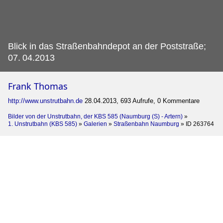
Blick in das Straßenbahndepot an der Poststraße;
07.
04.2013
Frank Thomas
http://www.unstrutbahn.de
28.04.2013, 693 Aufrufe, 0 Kommentare
Bilder von der Unstrutbahn, der KBS 585 (Naumburg (S) - Artern)
»
1. Unstrutbahn (KBS 585)
»
Galerien
»
Straßenbahn Naumburg
»
ID 263764