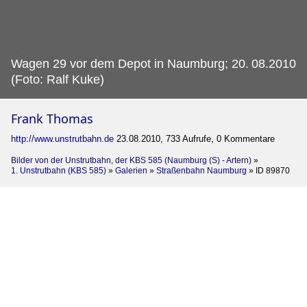
Wagen 29 vor dem Depot in Naumburg; 20.
08.2010
(Foto: Ralf Kuke)
Frank Thomas
http://www.unstrutbahn.de
23.08.2010, 733 Aufrufe, 0 Kommentare
Bilder von der Unstrutbahn, der KBS 585 (Naumburg (S) - Artern)
»
1. Unstrutbahn (KBS 585)
»
Galerien
»
Straßenbahn Naumburg
»
ID 89870