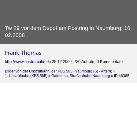
Tw 29 vor dem Depot am Postring in Naumburg; 16.
02.2008
Frank Thomas
http://www.unstrutbahn.de
28.12.2009, 730 Aufrufe, 0 Kommentare
Bilder von der Unstrutbahn, der KBS 585 (Naumburg (S) - Artern)
»
1. Unstrutbahn (KBS 585)
»
Galerien
»
Straßenbahn Naumburg
»
ID 46385