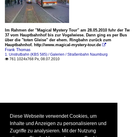
Im Rahmen der "Magical Mystery Tour" am 28.05.2010 fuhr der Tw
37 vom Hauptbahnhof bis zur Vogelwiese. Dann ging es per Bus
über die "toten Gleise" der ehem. Ringbahn zurück zum
Hauptbahnhof. http://www.magical-mystery-tour.de

Frank Thomas
1. Unstrutbahn (KBS 585) / Galerien / Straßenbahn Naumburg
761 1024x768 Px, 08.07.2010

Diese Webseite verwendet Cookies, um
Inhalte und Anzeigen zu personalisieren und
Zugriffe zu analysieren. Mit der Nutzung