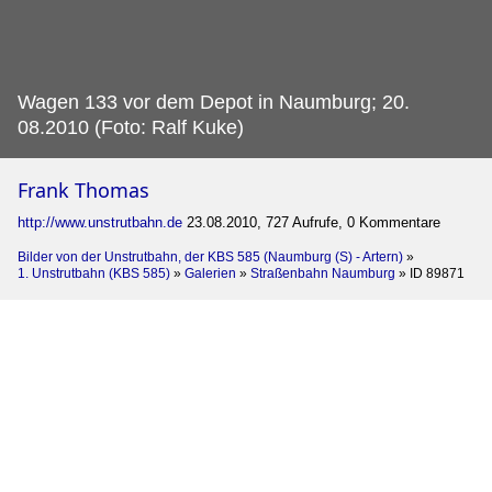
Wagen 133 vor dem Depot in Naumburg; 20.
08.2010 (Foto: Ralf Kuke)
Frank Thomas
http://www.unstrutbahn.de
23.08.2010, 727 Aufrufe, 0 Kommentare
Bilder von der Unstrutbahn, der KBS 585 (Naumburg (S) - Artern)
»
1. Unstrutbahn (KBS 585)
»
Galerien
»
Straßenbahn Naumburg
»
ID 89871