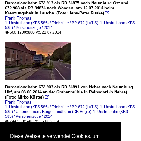
Burgenlandbahn 672 913 als RB 34875 nach Naumburg Ost und
672 908 als RB 34874 nach Wangen, am 12.07.2014 beim
Kreuzungshalt in Laucha. (Foto: Jens-Peter Ruske)

Frank Thomas
1. Unstrutbahn (KBS 585) / Triebzüge / BR 672 (LVT S)
,
1. Unstrutbahn (KBS
585) / Personenzüge / 2014
600 1200x800 Px, 22.07.2014

Burgenlandbahn 672 903 als RB 34891 von Nebra nach Naumburg
Hbf, am 03.06.2014 an der Grabenmühle in Reinsdorf (b Nebra).
(Foto: Mirko Küster)

Frank Thomas
1. Unstrutbahn (KBS 585) / Triebzüge / BR 672 (LVT S)
,
1. Unstrutbahn (KBS
585) / Unternehmen / Burgenlandbahn (DB Regio)
,
1. Unstrutbahn (KBS
585) / Personenzüge / 2014
744 960x540 Px, 15.06.2014

Diese Webseite verwendet Cookies, um