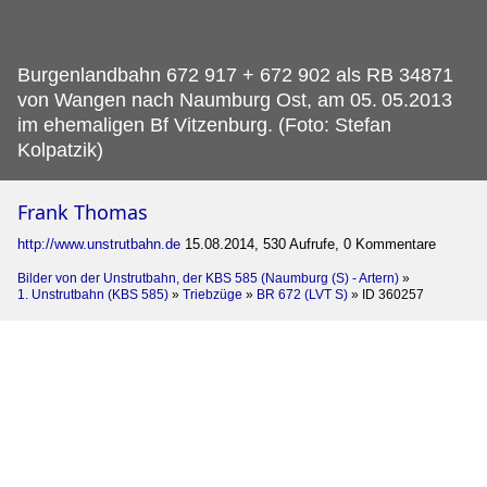
Burgenlandbahn 672 917 + 672 902 als RB 34871
von Wangen nach Naumburg Ost, am 05.
05.2013
im ehemaligen Bf Vitzenburg. (Foto: Stefan
Kolpatzik)
Frank Thomas
http://www.unstrutbahn.de
15.08.2014, 530 Aufrufe, 0 Kommentare
Bilder von der Unstrutbahn, der KBS 585 (Naumburg (S) - Artern)
»
1. Unstrutbahn (KBS 585)
»
Triebzüge
»
BR 672 (LVT S)
»
ID 360257