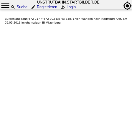
UNSTRUT
BAHN
.STARTBILDER.DE
Suche
Registrieren
Login
Burgenlandbahn 672 917 + 672 902 als RB 34871 von Wangen nach Naumburg Ost, am
05.05.2013 im ehemaligen Bf Vitzenburg