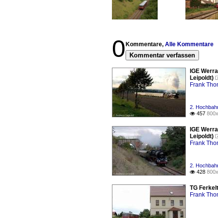
0
Kommentare,
Alle Kommentare
Kommentar verfassen
IGE Werra
Leipoldt)
Frank Th
2. Hochbahn
457
800x

IGE Werra
Leipoldt)
Frank Th
2. Hochbahn
428
800x

TG Ferkel
Frank Th