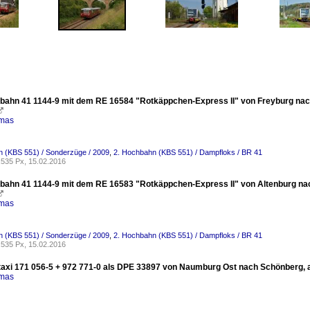
bahn 41 1144-9 mit dem RE 16584 "Rotkäppchen-Express II" von Freyburg nach

omas
 (KBS 551) / Sonderzüge / 2009
,
2. Hochbahn (KBS 551) / Dampfloks / BR 41
535 Px, 15.02.2016
bahn 41 1144-9 mit dem RE 16583 "Rotkäppchen-Express II" von Altenburg nac

omas
 (KBS 551) / Sonderzüge / 2009
,
2. Hochbahn (KBS 551) / Dampfloks / BR 41
535 Px, 15.02.2016
taxi 171 056-5 + 972 771-0 als DPE 33897 von Naumburg Ost nach Schönberg, am
omas