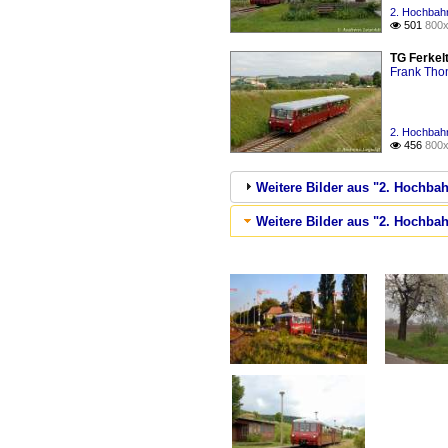
2. Hochbahn
501
800x

TG Ferkel
Frank Th
2. Hochbahn
456
800x

Weitere Bilder aus "2. Hochba
Weitere Bilder aus "2. Hochbahn