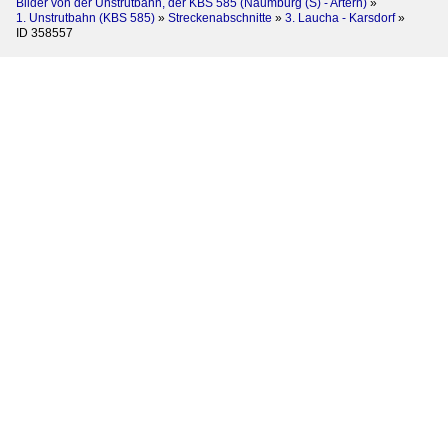
Bilder von der Unstrutbahn, der KBS 585 (Naumburg (S) - Artern)
»
1. Unstrutbahn (KBS 585)
»
Streckenabschnitte
»
3. Laucha - Karsdorf
»
ID 358557