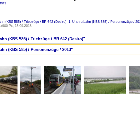
omas
ahn (KBS 585) / Triebzüge / BR 642 (Desiro)
,
1. Unstrutbahn (KBS 585) / Personenzüge / 20
x900 Px, 13.09.2018
bahn (KBS 585) / Triebzüge / BR 642 (Desiro)"
bahn (KBS 585) / Personenzüge / 2013"