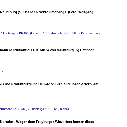
 Naumburg (S) Ost nach Nebra unterwegs. (Foto: Wolfgang
 / Triebzüge / BR 642 (Desiro)
,
1. Unstrutbahn (KBS 585) / Personenzüge
bahn bei Nißmitz als RB 34874 von Naumburg (S) Ost nach
15
s RB nach Naumburg und DB 642 511-0 als RB nach Artern, am
strutbahn (KBS 585) / Triebzüge / BR 642 (Desiro)
n Karsdorf. Wegen dem Freyburger Winzerfest kamen diese