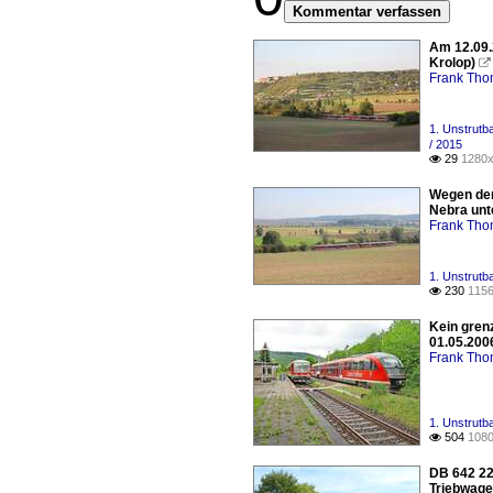
Kommentar verfassen
Am 12.09.
Krolop)

Frank Th
1. Unstrutb
/ 2015
29
1280x

Wegen dem
Nebra unt
Frank Th
1. Unstrutb
230
1156

Kein gren
01.05.2006
Frank Th
1. Unstrutb
504
1080

DB 642 22
Triebwage