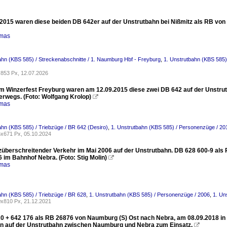
2015 waren diese beiden DB 642er auf der Unstrutbahn bei Nißmitz als RB von
omas
ahn (KBS 585) / Streckenabschnitte / 1. Naumburg Hbf - Freyburg
,
1. Unstrutbahn (KBS 585)
853 Px, 12.07.2026
 Winzerfest Freyburg waren am 12.09.2015 diese zwei DB 642 auf der Unstrut
erwegs. (Foto: Wolfgang Krolop)

omas
ahn (KBS 585) / Triebzüge / BR 642 (Desiro)
,
1. Unstrutbahn (KBS 585) / Personenzüge / 20
x671 Px, 05.10.2024
züberschreitender Verkehr im Mai 2006 auf der Unstrutbahn. DB 628 600-9 al
 im Bahnhof Nebra. (Foto: Stig Molin)

omas
ahn (KBS 585) / Triebzüge / BR 628
,
1. Unstrutbahn (KBS 585) / Personenzüge / 2006
,
1. Un
x810 Px, 21.12.2021
0 + 642 176 als RB 26876 von Naumburg (S) Ost nach Nebra, am 08.09.2018 i
n auf der Unstrutbahn zwischen Naumburg und Nebra zum Einsatz.
