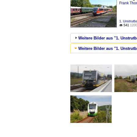
Frank Th
1. Unstrutb
541
1200

Weitere Bilder aus "1. Unstrut
Weitere Bilder aus "1. Unstrut