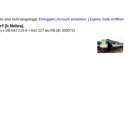
Sie sind nicht eingeloggt.
Einloggen
|
Account anmelden
|
Eigene Seite eröffnen
f (b Nebra).
o)
»
DB 642 219-9 + 642 227 als RB
(ID 300072)