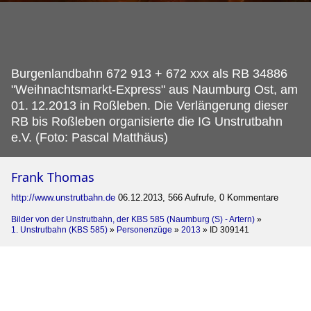
Burgenlandbahn 672 913 + 672 xxx als RB 34886
"Weihnachtsmarkt-Express" aus Naumburg Ost, am
01.
12.2013 in Roßleben. Die Verlängerung dieser
RB bis Roßleben organisierte die IG Unstrutbahn
e.V. (Foto: Pascal Matthäus)
Frank Thomas
http://www.unstrutbahn.de
06.12.2013, 566 Aufrufe, 0 Kommentare
Bilder von der Unstrutbahn, der KBS 585 (Naumburg (S) - Artern)
»
1. Unstrutbahn (KBS 585)
»
Personenzüge
»
2013
»
ID 309141