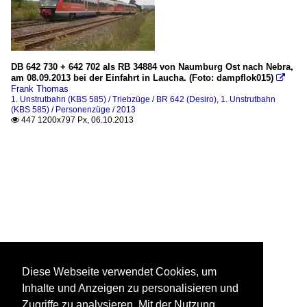
DB 642 730 + 642 702 als RB 34884 von Naumburg Ost nach Nebra,
am 08.09.2013 bei der Einfahrt in Laucha. (Foto: dampflok015)

Frank Thomas
1. Unstrutbahn (KBS 585) / Triebzüge / BR 642 (Desiro)
,
1. Unstrutbahn
(KBS 585) / Personenzüge / 2013
447 1200x797 Px, 06.10.2013

Diese Webseite verwendet Cookies, um
Inhalte und Anzeigen zu personalisieren und
Zugriffe zu analysieren. Mit der Nutzung