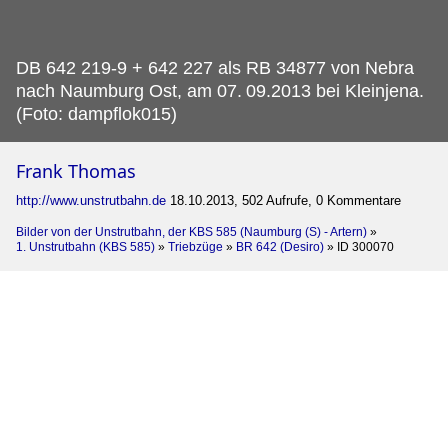
DB 642 219-9 + 642 227 als RB 34877 von Nebra
nach Naumburg Ost, am 07.
09.2013 bei Kleinjena.
(Foto: dampflok015)
Frank Thomas
http://www.unstrutbahn.de
18.10.2013, 502 Aufrufe, 0 Kommentare
Bilder von der Unstrutbahn, der KBS 585 (Naumburg (S) - Artern)
»
1. Unstrutbahn (KBS 585)
»
Triebzüge
»
BR 642 (Desiro)
»
ID 300070